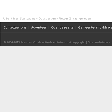
U bent hier:
Startpagina
»
Oudsbergen
»
Fietser (61) aangereden
Contacteer ons
|
Adverteer
|
Over deze site
|
Gemeente-info & link
© 2004-2013
Faes nv
-
Op de artikels en foto’s rust copyright
|
Site: Webstylers