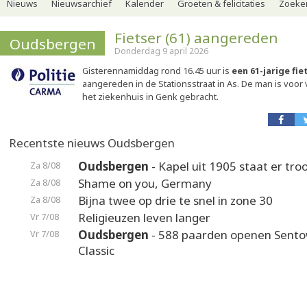
Nieuws
Nieuwsarchief
Kalender
Groeten & felicitaties
Zoeker
Fietser (61) aangereden
Oudsbergen
Donderdag 9 april 2026
Gisterennamiddag rond 16.45 uur is
een 61-jarige fi
aangereden in de Stationsstraat in As. De man is voor
het ziekenhuis in Genk gebracht.
Recentste nieuws Oudsbergen
Oudsbergen
- Kapel uit 1905 staat er troo
Za 8/08
Shame on you, Germany
Za 8/08
Bijna twee op drie te snel in zone 30
Za 8/08
Religieuzen leven langer
Vr 7/08
Oudsbergen
- 588 paarden openen Sento
Vr 7/08
Classic