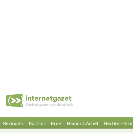
Beringen
Bocholt
Bree
Hamont-Achel
Hechtel-Ekse