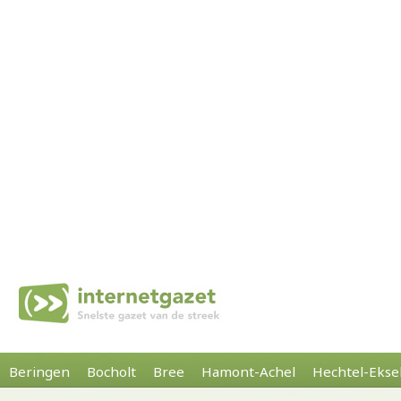
Beringen
Bocholt
Bree
Hamont-Achel
Hechtel-Ekse