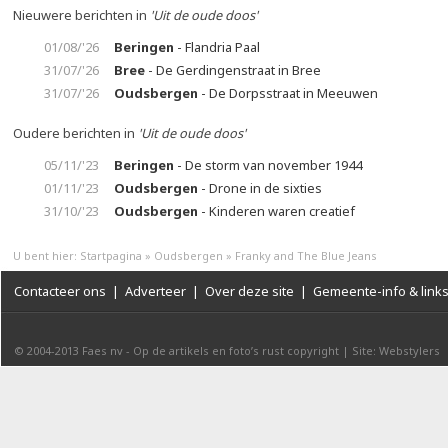
Nieuwere berichten in
'Uit de oude doos'
01/08/'26
Beringen
- Flandria Paal
31/07/'26
Bree
- De Gerdingenstraat in Bree
31/07/'26
Oudsbergen
- De Dorpsstraat in Meeuwen
Oudere berichten in
'Uit de oude doos'
05/11/'23
Beringen
- De storm van november 1944
01/11/'23
Oudsbergen
- Drone in de sixties
31/10/'23
Oudsbergen
- Kinderen waren creatief
U bent hier:
Startpagina
»
Oudsbergen
»
Franky and The Blue Jeans
Contacteer ons
|
Adverteer
|
Over deze site
|
Gemeente-info & link
© 2004-2013
Faes nv
-
Op de artikels en foto’s rust copyright
|
Site: Webstylers