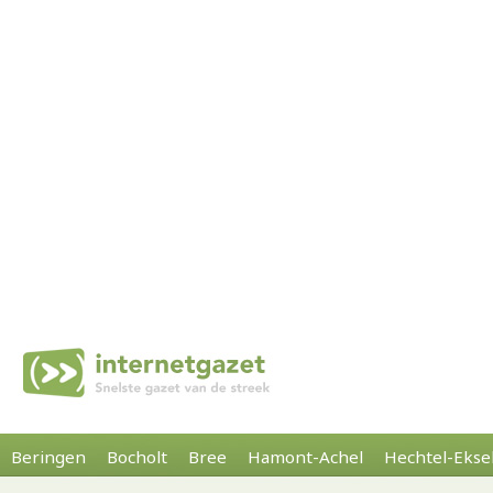
Beringen
Bocholt
Bree
Hamont-Achel
Hechtel-Ekse