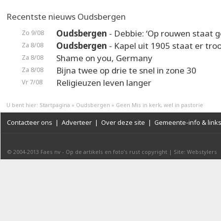
Recentste nieuws Oudsbergen
Oudsbergen
- Debbie: ‘Op rouwen staat ge
Zo 9/08
Oudsbergen
- Kapel uit 1905 staat er troo
Za 8/08
Shame on you, Germany
Za 8/08
Bijna twee op drie te snel in zone 30
Za 8/08
Religieuzen leven langer
Vr 7/08
U bent hier:
Startpagina
»
Oudsbergen
»
Geen Mis in kerk, wel in pastorie
Contacteer ons
|
Adverteer
|
Over deze site
|
Gemeente-info & link
© 2004-2013
Faes nv
-
Op de artikels en foto’s rust copyright
|
Site: Webstylers