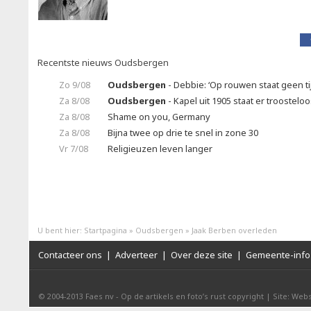
Recentste nieuws Oudsbergen
Zo 9/08
Oudsbergen
- Debbie: ‘Op rouwen staat geen ti
Za 8/08
Oudsbergen
- Kapel uit 1905 staat er troosteloo
Za 8/08
Shame on you, Germany
Za 8/08
Bijna twee op drie te snel in zone 30
Vr 7/08
Religieuzen leven langer
U bent hier:
Startpagina
»
Oudsbergen
»
Jaak Berben overleden
Contacteer ons
|
Adverteer
|
Over deze site
|
Gemeente-info 
© 2004-2013
Faes nv
-
Op de artikels en foto’s rust copyright
|
Site: Webs