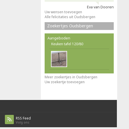
Eva van Dooren
Uw wensen toevoegen
Alle felicitaties uit Oudsbergen
Zoekertjes Oudsbergen
Aangeboden
Keuken tafel 120/80
Meer zoekertjes in Oudsbergen
Uw zoekertje toevoegen
RSS Feed
Volg ons