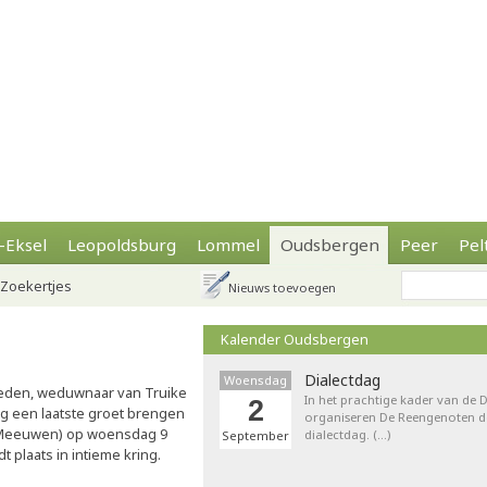
-Eksel
Leopoldsburg
Lommel
Oudsbergen
Peer
Pel
Zoekertjes
Nieuws toevoegen
Kalender Oudsbergen
Dialectdag
Woensdag
eden, weduwnaar van Truike
In het prachtige kader van de
2
nog een laatste groet brengen
organiseren De Reengenoten de 
 (Meeuwen) op woensdag 9
dialectdag. (…)
September
t plaats in intieme kring.