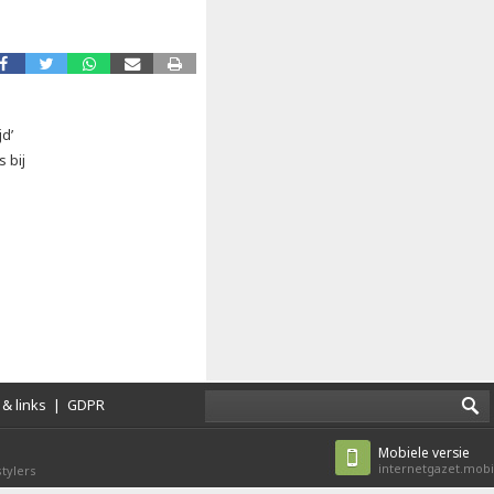
jd’
s bij
& links
|
GDPR
Mobiele versie
internetgazet.mobi
tylers