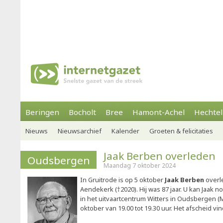
Beringen
Bocholt
Bree
Hamont-Achel
Hechtel
Nieuws
Nieuwsarchief
Kalender
Groeten & felicitaties
Jaak Berben overleden
Oudsbergen
Maandag 7 oktober 2024
In Gruitrode is op 5 oktober
Jaak Berben
overl
Aendekerk (†2020). Hij was 87 jaar. U kan Jaak 
in het uitvaartcentrum Witters in Oudsbergen
oktober van 19.00 tot 19.30 uur. Het afscheid vind