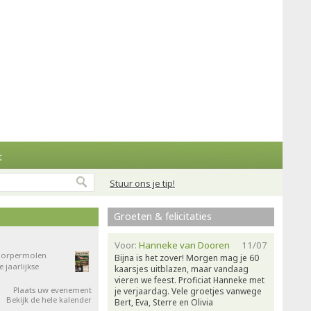
t
Stuur ons je tip!
Groeten & felicitaties
Voor:
Hanneke van Dooren
11/07
 Dorpermolen
Bijna is het zover! Morgen mag je 60
jaarlijkse
kaarsjes uitblazen, maar vandaag
vieren we feest. Proficiat Hanneke met
Plaats uw evenement
je verjaardag. Vele groetjes vanwege
Bekijk de hele kalender
Bert, Eva, Sterre en Olivia