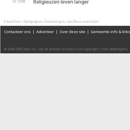
Religieuzen leven langer
Vr 7/08
U bent hier:
Startpagina
»
Oudsbergen
»
Jan Boon overleden
Contacteer ons
|
Adverteer
|
Over deze site
|
Gemeente-info & link
© 2004-2013
Faes nv
-
Op de artikels en foto’s rust copyright
|
Site: Webstylers