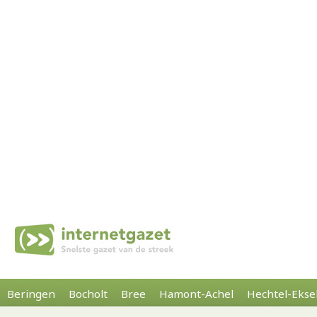
Beringen
Bocholt
Bree
Hamont-Achel
Hechtel-Ekse