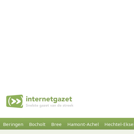
Beringen
Bocholt
Bree
Hamont-Achel
Hechtel-Ekse