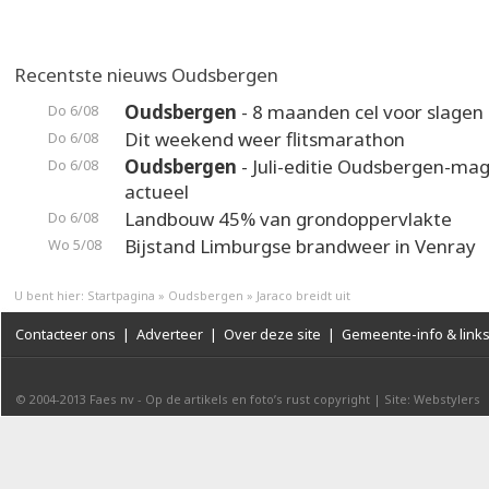
Recentste nieuws Oudsbergen
Oudsbergen
- 8 maanden cel voor slagen 
Do 6/08
Dit weekend weer flitsmarathon
Do 6/08
Oudsbergen
- Juli-editie Oudsbergen-maga
Do 6/08
actueel
Landbouw 45% van grondoppervlakte
Do 6/08
Bijstand Limburgse brandweer in Venray
Wo 5/08
U bent hier:
Startpagina
»
Oudsbergen
»
Jaraco breidt uit
Contacteer ons
|
Adverteer
|
Over deze site
|
Gemeente-info & link
© 2004-2013
Faes nv
-
Op de artikels en foto’s rust copyright
|
Site: Webstylers