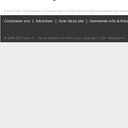
U bent hier:
Startpagina
»
Oudsbergen
»
Limburgse Jeugdraad bedankt gemeen
Contacteer ons
|
Adverteer
|
Over deze site
|
Gemeente-info & link
© 2004-2013
Faes nv
-
Op de artikels en foto’s rust copyright
|
Site: Webstylers