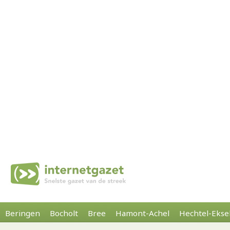
Beringen
Bocholt
Bree
Hamont-Achel
Hechtel-Ekse