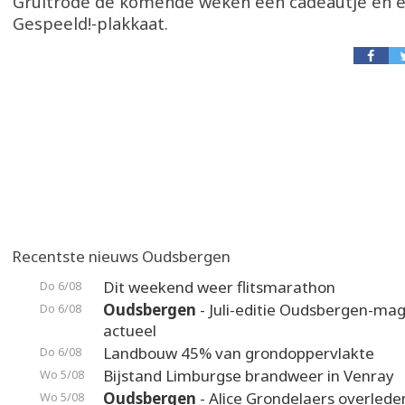
Gruitrode de komende weken een cadeautje en ee
Gespeeld!-plakkaat.
Recentste nieuws Oudsbergen
Dit weekend weer flitsmarathon
Do 6/08
Oudsbergen
- Juli-editie Oudsbergen-maga
Do 6/08
actueel
Landbouw 45% van grondoppervlakte
Do 6/08
Bijstand Limburgse brandweer in Venray
Wo 5/08
Oudsbergen
- Alice Grondelaers overlede
Wo 5/08