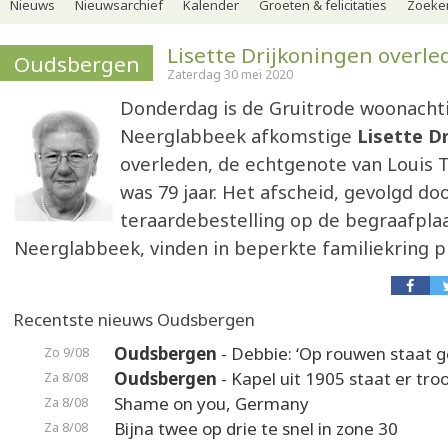
Nieuws
Nieuwsarchief
Kalender
Groeten & felicitaties
Zoeker
Lisette Drijkoningen overle
Oudsbergen
Zaterdag 30 mei 2020
Donderdag is de Gruitrode woonachti
Neerglabbeek afkomstige
Lisette D
overleden, de echtgenote van Louis T
was 79 jaar. Het afscheid, gevolgd do
teraardebestelling op de begraafpla
Neerglabbeek, vinden in beperkte familiekring pl
Recentste nieuws Oudsbergen
Oudsbergen
- Debbie: ‘Op rouwen staat ge
Zo 9/08
Oudsbergen
- Kapel uit 1905 staat er troo
Za 8/08
Shame on you, Germany
Za 8/08
Bijna twee op drie te snel in zone 30
Za 8/08