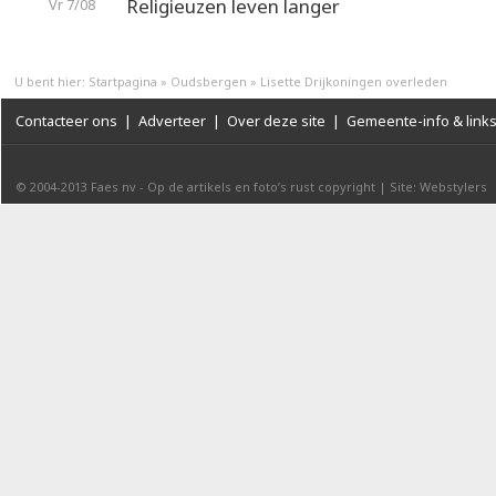
Religieuzen leven langer
Vr 7/08
U bent hier:
Startpagina
»
Oudsbergen
»
Lisette Drijkoningen overleden
Contacteer ons
|
Adverteer
|
Over deze site
|
Gemeente-info & link
© 2004-2013
Faes nv
-
Op de artikels en foto’s rust copyright
|
Site: Webstylers