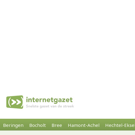
Beringen
Bocholt
Bree
Hamont-Achel
Hechtel-Ekse