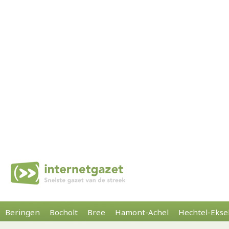
Beringen
Bocholt
Bree
Hamont-Achel
Hechtel-Ekse