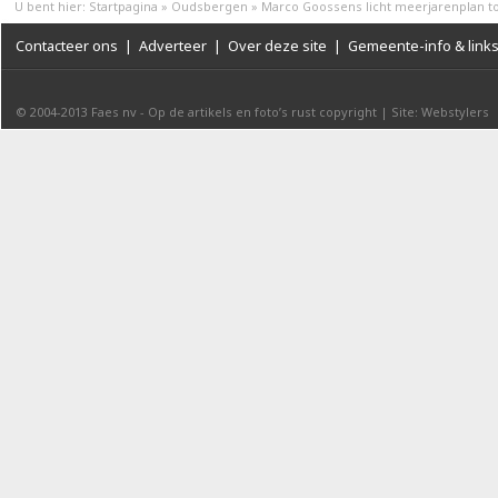
U bent hier:
Startpagina
»
Oudsbergen
»
Marco Goossens licht meerjarenplan to
Contacteer ons
|
Adverteer
|
Over deze site
|
Gemeente-info & link
© 2004-2013
Faes nv
-
Op de artikels en foto’s rust copyright
|
Site: Webstylers