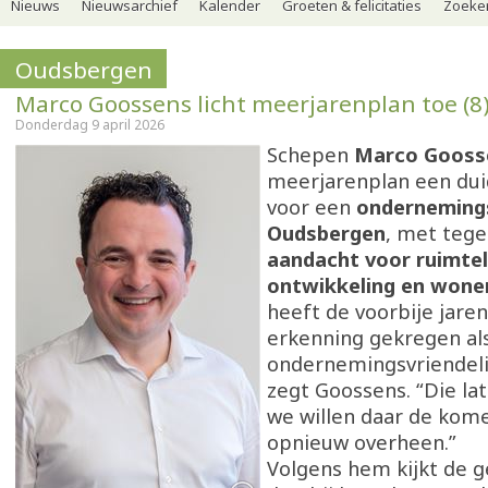
Nieuws
Nieuwsarchief
Kalender
Groeten & felicitaties
Zoeker
Oudsbergen
Marco Goossens licht meerjarenplan toe (8
Donderdag 9 april 2026
Schepen
Marco Gooss
meerjarenplan een dui
voor een
ondernemings
Oudsbergen
, met tege
aandacht voor ruimtel
ontwikkeling en wone
heeft de voorbije jare
erkenning gekregen al
ondernemingsvriendel
zegt Goossens. “Die lat
we willen daar de kom
opnieuw overheen.”
Volgens hem kijkt de