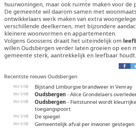
huurwoningen, maar ook ruimte maken voor de p
De gemeente wil daarom samen met woonmaats
ontwikkelaars werk maken van extra woongeleg
verschillende deelkernen, met bijzondere aandac
kleinere woonvormen en appartementen.
Volgens Goossens draait het uiteindelijk om
leef
willen Oudsbergen verder laten groeien op een m
gemeente sterk, aantrekkelijk en leefbaar houdt.
Recentste nieuws Oudsbergen
Bijstand Limburgse brandweer in Venray
Wo 5/08
Oudsbergen
- Alice Grondelaers overlede
Wo 5/08
Oudsbergen
- Fietstunnel wordt kleurrijk
Wo 5/08
toegangspoort
De spiegel
Wo 5/08
Gemeentelijk afval per inwoner gestegen
Wo 5/08