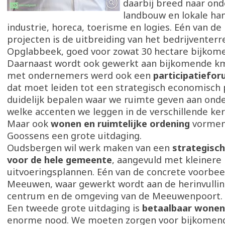
daarbij breed naar on
landbouw en lokale han
industrie, horeca, toerisme en logies. Eén van de
projecten is de uitbreiding van het bedrijventerre
Opglabbeek, goed voor zowat 30 hectare bijkome
Daarnaast wordt ook gewerkt aan bijkomende k
met ondernemers werd ook een
participatiefo
dat moet leiden tot een strategisch economisch p
duidelijk bepalen waar we ruimte geven aan on
welke accenten we leggen in de verschillende ke
Maar ook
wonen en ruimtelijke ordening
vormen
Goossens een grote uitdaging.
Oudsbergen wil werk maken van een
strategisch
voor de hele gemeente
, aangevuld met kleinere
uitvoeringsplannen. Eén van de concrete voorbee
Meeuwen, waar gewerkt wordt aan de herinvullin
centrum en de omgeving van de Meeuwenpoort.
Een tweede grote uitdaging is
betaalbaar wonen
enorme nood. We moeten zorgen voor bijkomend