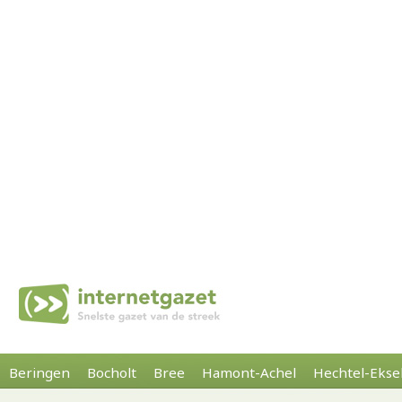
Beringen
Bocholt
Bree
Hamont-Achel
Hechtel-Ekse