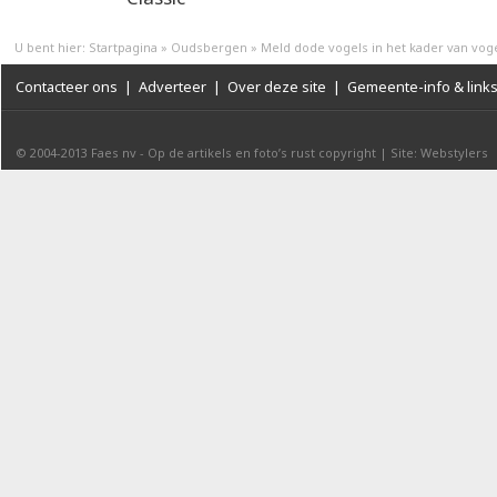
U bent hier:
Startpagina
»
Oudsbergen
»
Meld dode vogels in het kader van vog
Contacteer ons
|
Adverteer
|
Over deze site
|
Gemeente-info & link
© 2004-2013
Faes nv
-
Op de artikels en foto’s rust copyright
|
Site: Webstylers