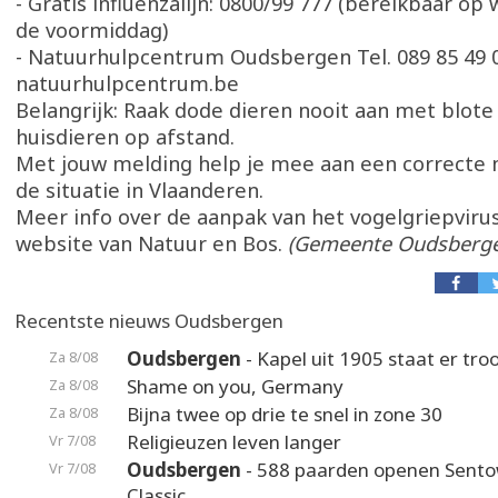
- Gratis influenzalijn: 0800/99 777 (bereikbaar o
de voormiddag)
- Natuurhulpcentrum Oudsbergen Tel. 089 85 49 06
natuurhulpcentrum.be
Belangrijk: Raak dode dieren nooit aan met blot
huisdieren op afstand.
Met jouw melding help je mee aan een correcte 
de situatie in Vlaanderen.
Meer info over de aanpak van het vogelgriepvirus 
website van Natuur en Bos.
(Gemeente Oudsberg
Recentste nieuws Oudsbergen
Oudsbergen
- Kapel uit 1905 staat er troo
Za 8/08
Shame on you, Germany
Za 8/08
Bijna twee op drie te snel in zone 30
Za 8/08
Religieuzen leven langer
Vr 7/08
Oudsbergen
- 588 paarden openen Sento
Vr 7/08
Classic