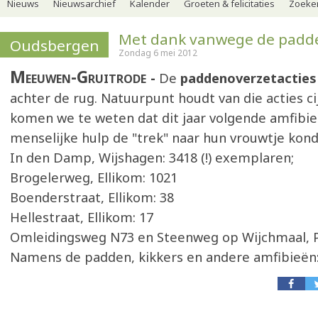
Nieuws
Nieuwsarchief
Kalender
Groeten & felicitaties
Zoeker
Met dank vanwege de padd
Oudsbergen
Zondag 6 mei 2012
Meeuwen-Gruitrode
De
paddenoverzetactie
achter de rug. Natuurpunt houdt van die acties cij
komen we te weten dat dit jaar volgende amfibi
menselijke hulp de "trek" naar hun vrouwtje kon
In den Damp, Wijshagen: 3418 (!) exemplaren;
Brogelerweg, Ellikom: 1021
Boenderstraat, Ellikom: 38
Hellestraat, Ellikom: 17
Omleidingsweg N73 en Steenweg op Wijchmaal, P
Namens de padden, kikkers en andere amfibieën: