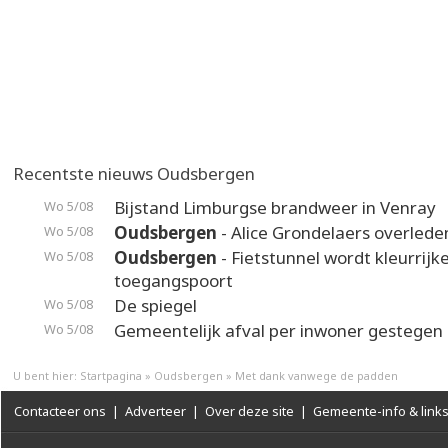
Recentste nieuws Oudsbergen
Bijstand Limburgse brandweer in Venray
Wo 5/08
Oudsbergen
- Alice Grondelaers overlede
Wo 5/08
Oudsbergen
- Fietstunnel wordt kleurrijk
Wo 5/08
toegangspoort
De spiegel
Wo 5/08
Gemeentelijk afval per inwoner gestegen
Wo 5/08
U bent hier:
Startpagina
»
Oudsbergen
»
Met dank vanwege de padden
Contacteer ons
|
Adverteer
|
Over deze site
|
Gemeente-info & link