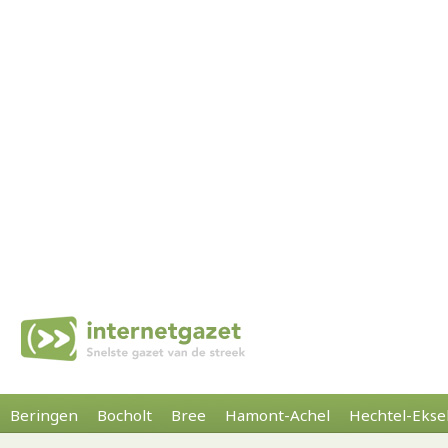
Beringen
Bocholt
Bree
Hamont-Achel
Hechtel-Ekse