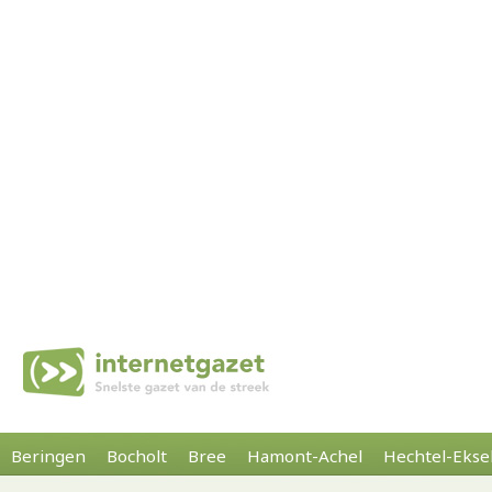
Beringen
Bocholt
Bree
Hamont-Achel
Hechtel-Ekse