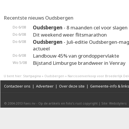
Recentste nieuws Oudsbergen
Oudsbergen
- 8 maanden cel voor slagen 
Do 6/08
Dit weekend weer flitsmarathon
Do 6/08
Oudsbergen
- Juli-editie Oudsbergen-maga
Do 6/08
actueel
Landbouw 45% van grondoppervlakte
Do 6/08
Bijstand Limburgse brandweer in Venray
Wo 5/08
U bent hier:
Startpagina
»
Oudsbergen
»
Narcissenverkoop voor Broederlijk De
Contacteer ons
|
Adverteer
|
Over deze site
|
Gemeente-info & link
© 2004-2013
Faes nv
-
Op de artikels en foto’s rust copyright
|
Site: Webstylers