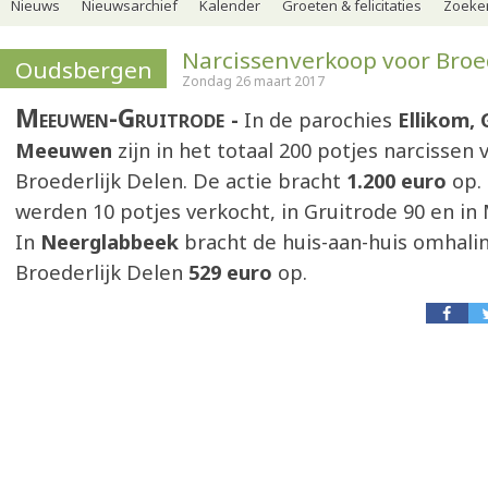
Nieuws
Nieuwsarchief
Kalender
Groeten & felicitaties
Zoeker
Narcissenverkoop voor Broe
Oudsbergen
Zondag 26 maart 2017
Meeuwen-Gruitrode
In de parochies
Ellikom, 
Meeuwen
zijn in het totaal 200 potjes narcissen
Broederlijk Delen. De actie bracht
1.200 euro
op. 
werden 10 potjes verkocht, in Gruitrode 90 en i
In
Neerglabbeek
bracht de huis-aan-huis omhali
Broederlijk Delen
529 euro
op.