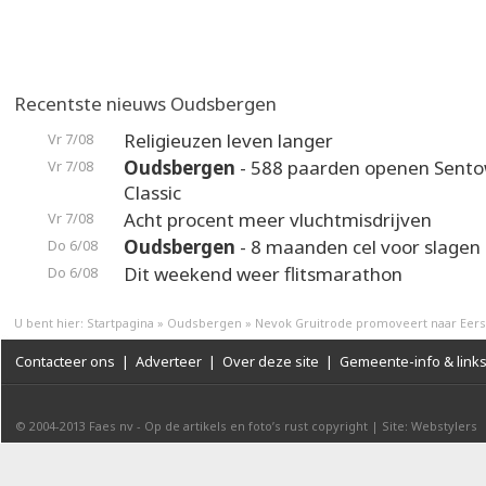
Recentste nieuws Oudsbergen
Religieuzen leven langer
Vr 7/08
Oudsbergen
- 588 paarden openen Sento
Vr 7/08
Classic
Acht procent meer vluchtmisdrijven
Vr 7/08
Oudsbergen
- 8 maanden cel voor slagen 
Do 6/08
Dit weekend weer flitsmarathon
Do 6/08
U bent hier:
Startpagina
»
Oudsbergen
»
Nevok Gruitrode promoveert naar Eerst
Contacteer ons
|
Adverteer
|
Over deze site
|
Gemeente-info & link
© 2004-2013
Faes nv
-
Op de artikels en foto’s rust copyright
|
Site: Webstylers