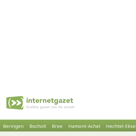
Beringen
Bocholt
Bree
Hamont-Achel
Hechtel-Ekse