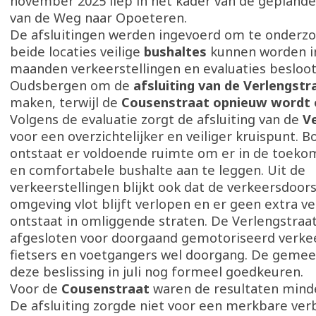
november 2025 liep in het kader van de geplande
van de Weg naar Opoeteren.
De afsluitingen werden ingevoerd om te onderz
beide locaties veilige
bushaltes
kunnen worden in
maanden verkeerstellingen en evaluaties beslo
Oudsbergen om de
afsluiting van de Verlengstr
maken, terwijl de
Cousenstraat opnieuw wordt 
Volgens de evaluatie zorgt de afsluiting van de
V
voor een overzichtelijker en veiliger kruispunt. 
ontstaat er voldoende ruimte om er in de toekom
en comfortabele bushalte aan te leggen. Uit de
verkeerstellingen blijkt ook dat de verkeersdoor
omgeving vlot blijft verlopen en er geen extra v
ontstaat in omliggende straten. De Verlengstraat
afgesloten voor doorgaand gemotoriseerd verkee
fietsers en voetgangers wel doorgang. De geme
deze beslissing in juli nog formeel goedkeuren.
Voor de
Cousenstraat
waren de resultaten minde
De afsluiting zorgde niet voor een merkbare ver