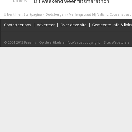
Dit weekend weer flitsmarathon
Do 6/08
U bent hier:
Startpagina
»
Oudsbergen
»
Verlengstraat blijft dicht, Cousenstraa
Contacteer ons
|
Adverteer
|
Over deze site
|
Gemeente-info & link
© 2004-2013
Faes nv
-
Op de artikels en foto’s rust copyright
|
Site: Webstylers