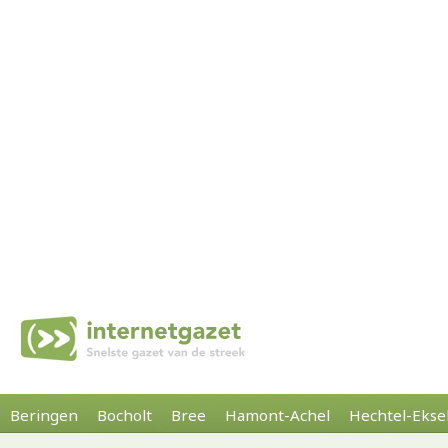
Beringen
Bocholt
Bree
Hamont-Achel
Hechtel-Ekse