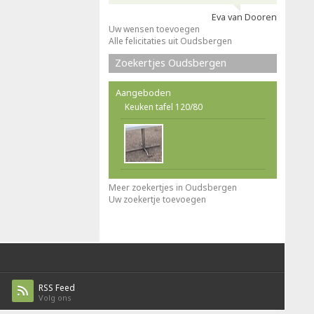
Eva van Dooren
Uw wensen toevoegen
Alle felicitaties uit Oudsbergen
Zoekertjes Oudsbergen
Aangeboden
Keuken tafel 120/80
Meer zoekertjes in Oudsbergen
Uw zoekertje toevoegen
RSS Feed
Volg ons