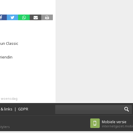
un Classic
riendin
n woensdag
& links
|
GDPR
Mobiele versie
internetgazet.mobi
tylers