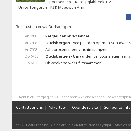
- Boorsem Sp. - Kab.Opglabbeek
1-2
- Unico Tongeren - KSK Meeuwen A nm
Recentste nieuws Oudsbergen
Vr 7/08
Religieuzen leven langer
Vr 7/08
Oudsbergen
- 588 paarden openen Sentower S
Vr 7/08
Acht procent meer vluchtmisdrijven
Do 6/08
Oudsbergen
- 8 maanden cel voor slagen aan v
Do 6/08
Dit weekend weer flitsmarathon
U bent hier:
Startpagina
»
Oudsbergen
»
Vriendschappelijke wedstrijde
Contacteer ons
|
Adverteer
|
Over deze site
|
Gemeente-info 
© 2004-2013
Faes nv
-
Op de artikels en foto’s rust copyright
|
Site: Webs