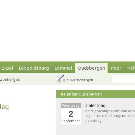
-Eksel
Leopoldsburg
Lommel
Oudsbergen
Peer
Pel
Zoekertjes
Nieuws toevoegen
Kalender Oudsbergen
dag
Dialectdag
Woensdag
In het prachtige kader van de
2
organiseren De Reengenoten de 
dialectdag. (…)
September