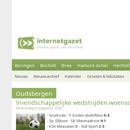
Beringen
Bocholt
Bree
Hamont-Achel
Hechtel
Nieuws
Nieuwsarchief
Kalender
Groeten & felicitaties
Oudsbergen
Vriendschappelijke wedstrijden woens
Woensdag 6 augustus 2025
- Gruitrode - P. Eisden (beloften)
0-4
- Sp. Ellikom - SK Vliermaalroot
9-1
- KSK Meeuwen B - Stal Sport
2-3