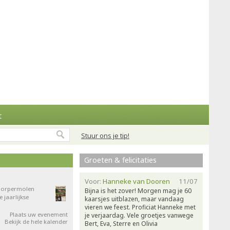
t
Stuur ons je tip!
Groeten & felicitaties
Voor:
Hanneke van Dooren
11/07
 Dorpermolen
Bijna is het zover! Morgen mag je 60
jaarlijkse
kaarsjes uitblazen, maar vandaag
vieren we feest. Proficiat Hanneke met
Plaats uw evenement
je verjaardag. Vele groetjes vanwege
Bekijk de hele kalender
Bert, Eva, Sterre en Olivia