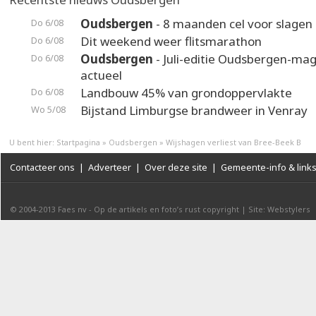
Oudsbergen
- 8 maanden cel voor slagen 
Do 6/08
Dit weekend weer flitsmarathon
Do 6/08
Oudsbergen
- Juli-editie Oudsbergen-maga
Do 6/08
actueel
Landbouw 45% van grondoppervlakte
Do 6/08
Bijstand Limburgse brandweer in Venray
Wo 5/08
U bent hier:
Startpagina
»
Oudsbergen
»
Wijshagen verliest van Bree-Beek B
Contacteer ons
|
Adverteer
|
Over deze site
|
Gemeente-info & link
© 2004-2013
Faes nv
-
Op de artikels en foto’s rust copyright
|
Site: Webstylers