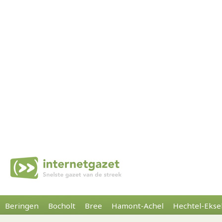
Beringen
Bocholt
Bree
Hamont-Achel
Hechtel-Ekse