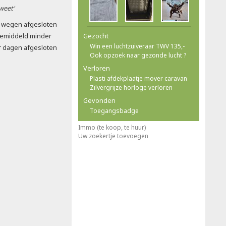
 weet'
: wegen afgesloten
gemiddeld minder
Gezocht
Win een luchtzuiveraar TWV 135,-
r dagen afgesloten
Ook opzoek naar gezonde lucht ?
Verloren
Plasti afdekplaatje mover caravan
Zilvergrijze horloge verloren
Gevonden
Toegangsbadge
Immo (te koop, te huur)
Uw zoekertje toevoegen