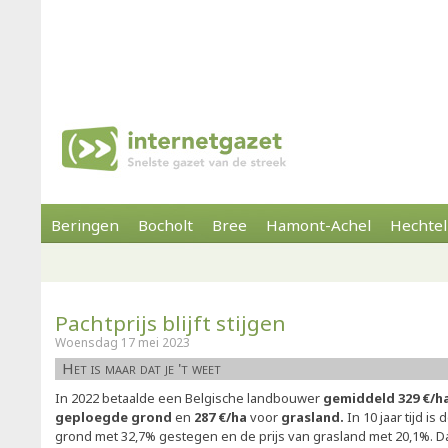
Beringen
Bocholt
Bree
Hamont-Achel
Hechtel
Pachtprijs blijft stijgen
Woensdag 17 mei 2023
Het is maar dat je 't weet
In 2022 betaalde een Belgische landbouwer
gemiddeld 329 €/ha
geploegde grond
en
287 €/ha
voor
grasland.
In 10 jaar tijd i
grond met 32,7% gestegen en de prijs van grasland met 20,1%. Da