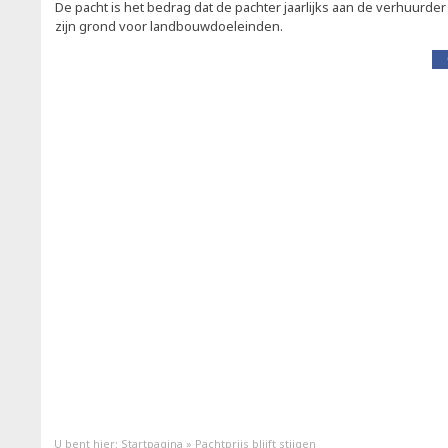
De pacht is het bedrag dat de pachter jaarlijks aan de verhuurder
zijn grond voor landbouwdoeleinden.
U bent hier:
Startpagina
»
Pachtprijs blijft stijgen