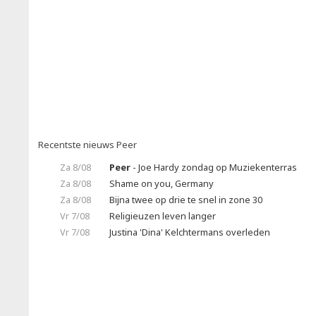
Recentste nieuws Peer
Za 8/08
Peer
- Joe Hardy zondag op Muziekenterras
Za 8/08
Shame on you, Germany
Za 8/08
Bijna twee op drie te snel in zone 30
Vr 7/08
Religieuzen leven langer
Vr 7/08
Justina 'Dina' Kelchtermans overleden