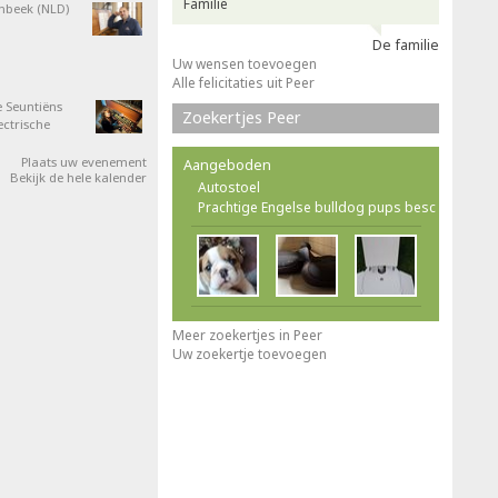
Familie
nbeek (NLD)
De familie
Uw wensen toevoegen
Alle felicitaties uit Peer
 Seuntiëns
Zoekertjes Peer
ectrische
Plaats uw evenement
Aangeboden
Bekijk de hele kalender
Autostoel
Prachtige Engelse bulldog pups besc
Meer zoekertjes in Peer
Uw zoekertje toevoegen