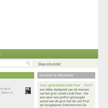
t
Stuur ons je tip!
Groeten & felicitaties
Voor:
grotcomité Linde Peer
30/07
ns (NLD)
een dikke dankjewel aan de mensen
, Weert en
van het grot comité Linde Peer , het
was weer een perfect geslaagde
avond aan de grot met de Last Post
als hoogtepunt. Dank hiervoor De