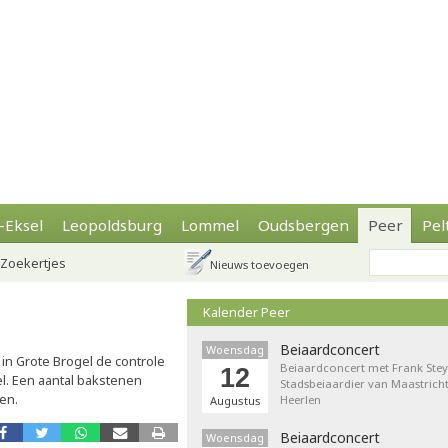
-Eksel
Leopoldsburg
Lommel
Oudsbergen
Peer
Pel
Zoekertjes
Nieuws toevoegen
Kalender Peer
Beiaardconcert
Woensdag
g
in Grote Brogel de controle
Beiaardconcert met Frank Stey
12
l. Een aantal bakstenen
Stadsbeiaardier van Maastricht
en.
Heerlen
Augustus
Beiaardconcert
Woensdag