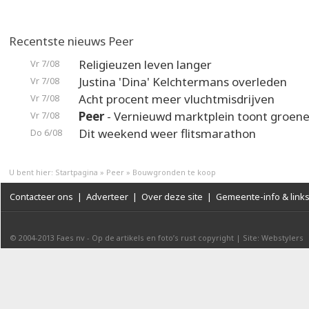
Recentste nieuws Peer
Religieuzen leven langer
Vr 7/08
Justina 'Dina' Kelchtermans overleden
Vr 7/08
Acht procent meer vluchtmisdrijven
Vr 7/08
Peer
- Vernieuwd marktplein toont groene
Vr 7/08
Dit weekend weer flitsmarathon
Do 6/08
U bent hier:
Startpagina
»
Peer
»
Bouwgronden te koop
Contacteer ons
|
Adverteer
|
Over deze site
|
Gemeente-info & link
© 2004-2013
Faes nv
-
Op de artikels en foto’s rust copyright
|
Site: Webstylers