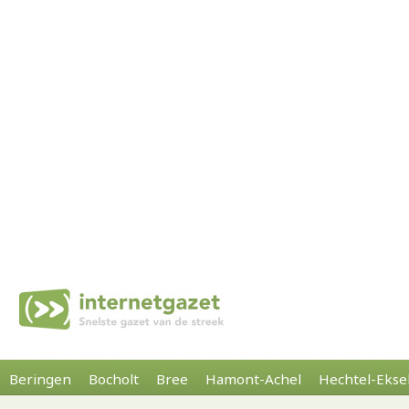
Beringen
Bocholt
Bree
Hamont-Achel
Hechtel-Ekse