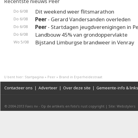
Recentste nieuws Peer
Dit weekend weer flitsmarathon
Do 6/08
Peer
- Gerard Vandersanden overleden
Do 6/08
Peer
- Startdagen jeugdverenigingen in P
Do 6/08
Landbouw 45% van grondoppervlakte
Do 6/08
Bijstand Limburgse brandweer in Venray
Wo 5/08
U bent hier:
Startpagina
»
Peer
»
Brand in Erperheidestraat
Contacteer ons
|
Adverteer
|
Over deze site
|
Gemeente-info & link
© 2004-2013
Faes nv
-
Op de artikels en foto’s rust copyright
|
Site: Webstylers