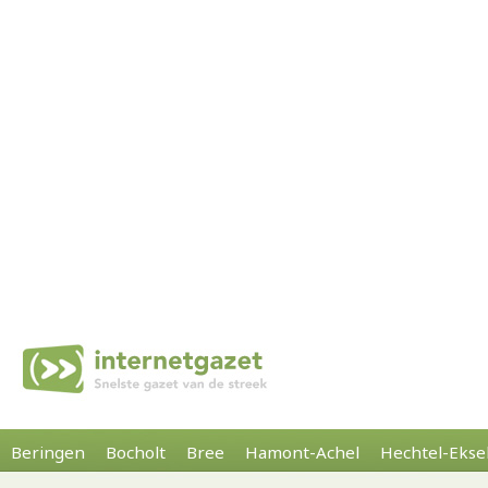
Beringen
Bocholt
Bree
Hamont-Achel
Hechtel-Ekse