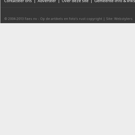
Contacteer ons
|
Adverteer
|
Over deze site
|
Gemeente-info & link
© 2004-2013
Faes nv
-
Op de artikels en foto’s rust copyright
|
Site: Webstylers