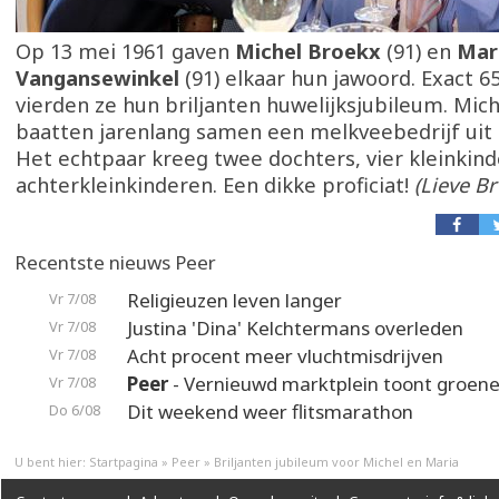
Op 13 mei 1961 gaven
Michel Broekx
(91) en
Mar
Vangansewinkel
(91) elkaar hun jawoord. Exact 65
vierden ze hun briljanten huwelijksjubileum. Mic
baatten jarenlang samen een melkveebedrijf uit i
Het echtpaar kreeg twee dochters, vier kleinkind
achterkleinkinderen. Een dikke proficiat!
(Lieve B
Recentste nieuws Peer
Religieuzen leven langer
Vr 7/08
Justina 'Dina' Kelchtermans overleden
Vr 7/08
Acht procent meer vluchtmisdrijven
Vr 7/08
Peer
- Vernieuwd marktplein toont groene
Vr 7/08
Dit weekend weer flitsmarathon
Do 6/08
U bent hier:
Startpagina
»
Peer
»
Briljanten jubileum voor Michel en Maria