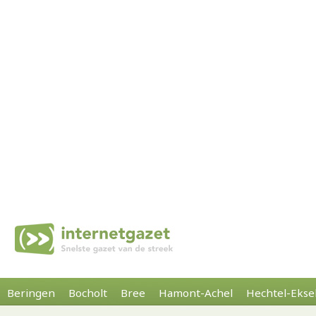
Beringen
Bocholt
Bree
Hamont-Achel
Hechtel-Ekse