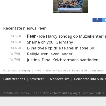
Recentste nieuws Peer
Peer
- Joe Hardy zondag op Muziekenterr
Za 8/08
Shame on you, Germany
Za 8/08
Bijna twee op drie te snel in zone 30
Za 8/08
Religieuzen leven langer
Vr 7/08
Justina 'Dina' Kelchtermans overleden
Vr 7/08
U bent hier:
Startpagina
»
Peer
»
Bruegelfietsroute in Peer volledig vernieuwd
Contacteer ons
|
Adverteer
|
Over deze site
|
Gemeente-info & link
© 2004-2013
Faes nv
-
Op de artikels en foto’s rust copyright
|
Site: Webstylers