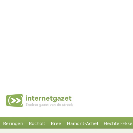
Beringen
Bocholt
Bree
Hamont-Achel
Hechtel-Ekse