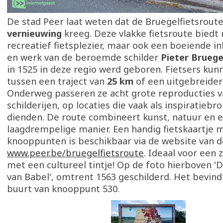
De stad Peer laat weten dat de Bruegelfietsrout
vernieuwing
kreeg. Deze vlakke fietsroute biedt 
recreatief fietsplezier, maar ook een boeiende ink
en werk van de beroemde schilder
Pieter Bruege
in 1525 in deze regio werd geboren. Fietsers kun
tussen een traject van
25 km
of een uitgebreider
Onderweg passeren ze acht grote reproducties v
schilderijen, op locaties die vaak als inspiratiebr
dienden. De route combineert kunst, natuur en 
laagdrempelige manier. Een handig fietskaartje 
knooppunten is beschikbaar via de website van d
www.peer.be/bruegelfietsroute
. Ideaal voor een
met een cultureel tintje! Op de foto hierboven '
van Babel', omtrent 1563 geschilderd. Het bevindt
buurt van knooppunt 530.