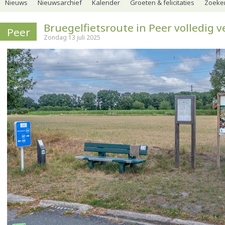
Nieuws
Nieuwsarchief
Kalender
Groeten & felicitaties
Zoeker
Bruegelfietsroute in Peer volledig 
Peer
Zondag 13 juli 2025