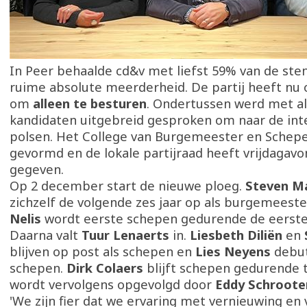
In Peer behaalde cd&v met liefst 59% van de s
ruime absolute meerderheid. De partij heeft nu 
om
alleen te besturen
. Ondertussen werd met al
kandidaten uitgebreid gesproken om naar de int
polsen. Het College van Burgemeester en Schepe
gevormd en de lokale partijraad heeft vrijdagavo
gegeven.
Op 2 december start de nieuwe ploeg.
Steven M
zichzelf de volgende zes jaar op als burgemeeste
Nelis
wordt eerste schepen gedurende de eerste v
Daarna valt
Tuur Lenaerts
in.
Liesbeth Diliën
en
blijven op post als schepen en
Lies Neyens
debut
schepen.
Dirk Colaers
blijft schepen gedurende 
wordt vervolgens opgevolgd door
Eddy Schroote
'We zijn fier dat we ervaring met vernieuwing en