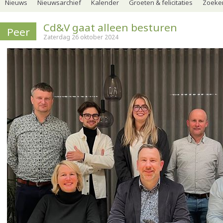
Nieuws
Nieuwsarchief
Kalender
Groeten & felicitaties
Zoeker
Cd&V gaat alleen besturen
Peer
Zaterdag 26 oktober 2024