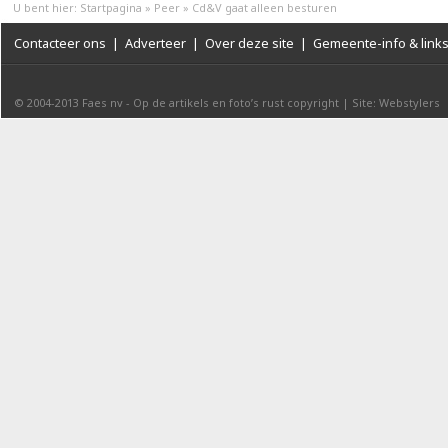
U bent hier:
Startpagina
»
Peer
»
Cd&V gaat alleen besturen
Contacteer ons
|
Adverteer
|
Over deze site
|
Gemeente-info & link
© 2004-2013
Faes nv
-
Op de artikels en foto’s rust copyright
|
Site: Webstylers