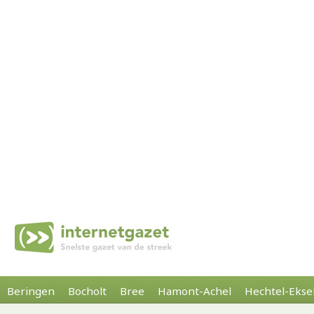
Beringen
Bocholt
Bree
Hamont-Achel
Hechtel-Ekse