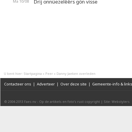
Drij onnüezelèèrs gön visse
Ma 10/08
U bent hier:
Startpagina
»
Peer
»
Danny Jaeken overleden
Contacteer ons
|
Adverteer
|
Over deze site
|
Gemeente-info & link
© 2004-2013
Faes nv
-
Op de artikels en foto’s rust copyright
|
Site: Webstylers