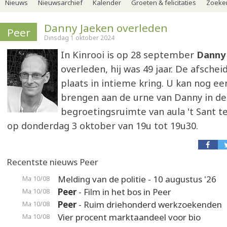
Nieuws
Nieuwsarchief
Kalender
Groeten & felicitaties
Zoeker
Danny Jaeken overleden
Peer
Dinsdag 1 oktober 2024
In Kinrooi is op 28 september
Danny
overleden, hij was 49 jaar. De afschei
plaats in intieme kring. U kan nog ee
brengen aan de urne van Danny in de
begroetingsruimte van aula 't Sant te
op donderdag 3 oktober van 19u tot 19u30.
Recentste nieuws Peer
Melding van de politie - 10 augustus '26
Ma 10/08
Peer
- Film in het bos in Peer
Ma 10/08
Peer
- Ruim driehonderd werkzoekenden
Ma 10/08
Vier procent marktaandeel voor bio
Ma 10/08