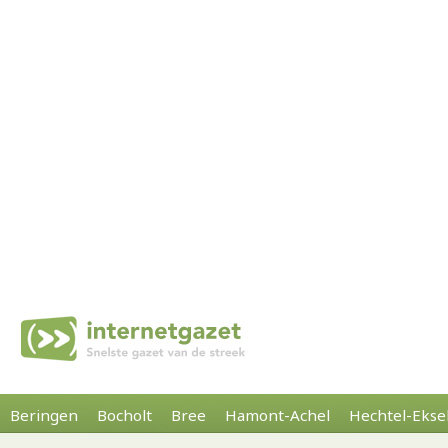
Beringen
Bocholt
Bree
Hamont-Achel
Hechtel-Ekse