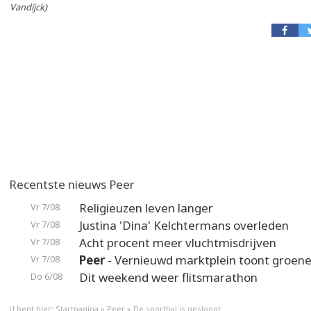
Vandijck)
Recentste nieuws Peer
Religieuzen leven langer
Vr 7/08
Justina 'Dina' Kelchtermans overleden
Vr 7/08
Acht procent meer vluchtmisdrijven
Vr 7/08
Peer
- Vernieuwd marktplein toont groene
Vr 7/08
Dit weekend weer flitsmarathon
Do 6/08
U bent hier:
Startpagina
»
Peer
»
De sporthal is gesloopt