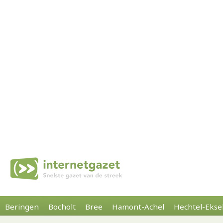
Beringen
Bocholt
Bree
Hamont-Achel
Hechtel-Ekse