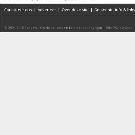
Contacteer ons
|
Adverteer
|
Over deze site
|
Gemeente-info & link
© 2004-2013
Faes nv
-
Op de artikels en foto’s rust copyright
|
Site: Webstylers