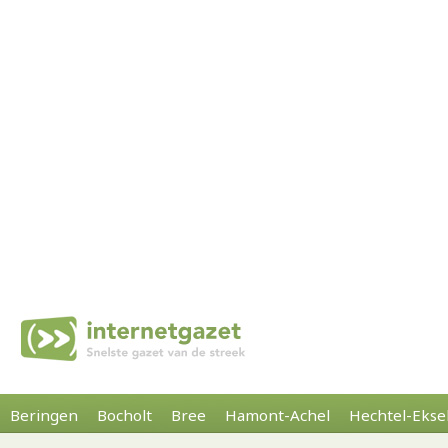
Beringen
Bocholt
Bree
Hamont-Achel
Hechtel-Ekse