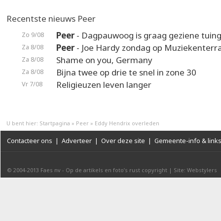
Recentste nieuws Peer
Peer
- Dagpauwoog is graag geziene tuin
Zo 9/08
Peer
- Joe Hardy zondag op Muziekenterr
Za 8/08
Shame on you, Germany
Za 8/08
Bijna twee op drie te snel in zone 30
Za 8/08
Religieuzen leven langer
Vr 7/08
U bent hier:
Startpagina
»
Peer
»
Eddy Hendrix overleden
Contacteer ons
|
Adverteer
|
Over deze site
|
Gemeente-info & link
© 2004-2013
Faes nv
-
Op de artikels en foto’s rust copyright
|
Site: Webstylers