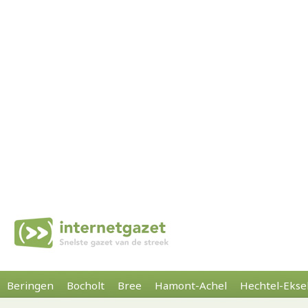
Beringen
Bocholt
Bree
Hamont-Achel
Hechtel-Ekse