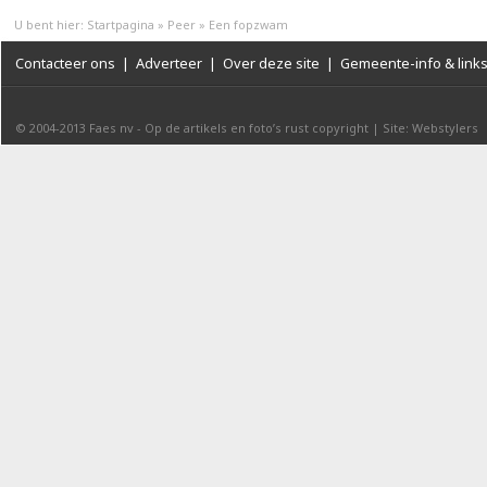
U bent hier:
Startpagina
»
Peer
»
Een fopzwam
Contacteer ons
|
Adverteer
|
Over deze site
|
Gemeente-info & link
© 2004-2013
Faes nv
-
Op de artikels en foto’s rust copyright
|
Site: Webstylers