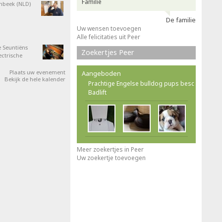
Familie
nbeek (NLD)
De familie
Uw wensen toevoegen
Alle felicitaties uit Peer
 Seuntiëns
Zoekertjes Peer
ectrische
Plaats uw evenement
Aangeboden
Bekijk de hele kalender
Prachtige Engelse bulldog pups besc
Badlift
Meer zoekertjes in Peer
Uw zoekertje toevoegen