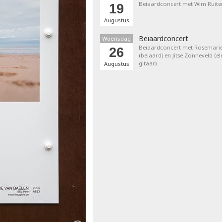
Beiaardconcert met Wim Ruite
19
Augustus
Beiaardconcert
Woensdag
Beiaardconcert met Rosemarie
26
(beiaard) en Jitse Zonneveld (el
gitaar)
Augustus