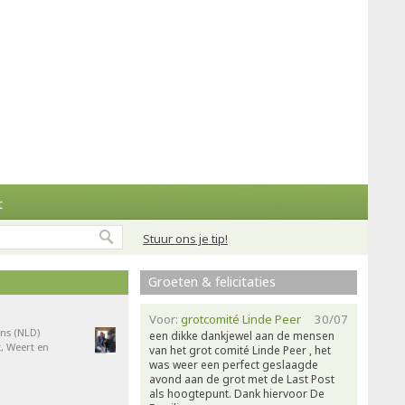
t
Stuur ons je tip!
Groeten & felicitaties
Voor:
grotcomité Linde Peer
30/07
ns (NLD)
een dikke dankjewel aan de mensen
, Weert en
van het grot comité Linde Peer , het
was weer een perfect geslaagde
avond aan de grot met de Last Post
als hoogtepunt. Dank hiervoor De