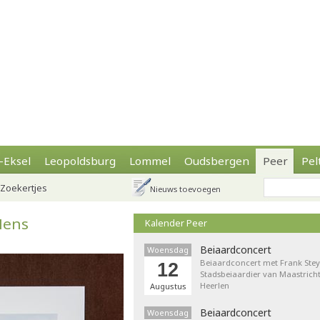
-Eksel
Leopoldsburg
Lommel
Oudsbergen
Peer
Pel
Zoekertjes
Nieuws toevoegen
Mens
Kalender Peer
Beiaardconcert
Woensdag
Beiaardconcert met Frank Stey
12
Stadsbeiaardier van Maastricht
Heerlen
Augustus
Beiaardconcert
Woensdag