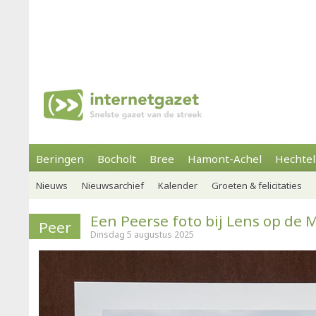
Beringen
Bocholt
Bree
Hamont-Achel
Hechtel
Nieuws
Nieuwsarchief
Kalender
Groeten & felicitaties
Een Peerse foto bij Lens op de 
Peer
Dinsdag 5 augustus 2025