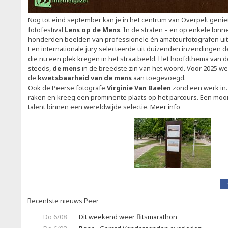
Nog tot eind september kan je in het centrum van Overpelt genie
fotofestival
Lens op de Mens
. In de straten – en op enkele binn
honderden beelden van professionele én amateurfotografen uit 
Een internationale jury selecteerde uit duizenden inzendingen d
die nu een plek kregen in het straatbeeld. Het hoofdthema van deze
steeds,
de mens
in de breedste zin van het woord. Voor 2025 w
de
kwetsbaarheid van de mens
aan toegevoegd.
Ook de Peerse fotografe
Virginie Van Baelen
zond een werk in. 
raken en kreeg een prominente plaats op het parcours. Een mooi
talent binnen een wereldwijde selectie.
Meer info
Recentste nieuws Peer
Do 6/08
Dit weekend weer flitsmarathon