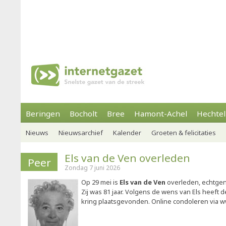
Beringen
Bocholt
Bree
Hamont-Achel
Hechtel
Nieuws
Nieuwsarchief
Kalender
Groeten & felicitaties
Els van de Ven overleden
Peer
Zondag 7 juni 2026
Op 29 mei is
Els van de Ven
overleden, echtgeno
Zij was 81 jaar. Volgens de wens van Els heeft d
kring plaatsgevonden. Online condoleren via w