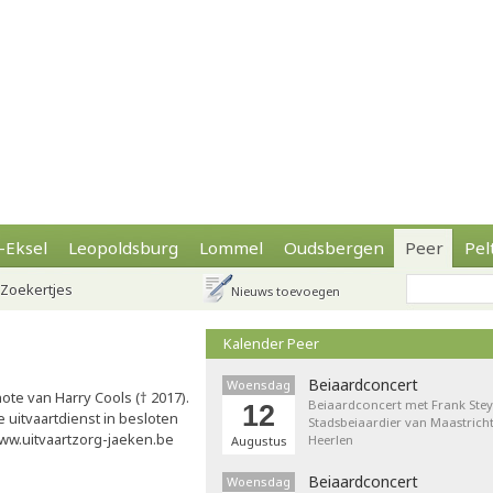
-Eksel
Leopoldsburg
Lommel
Oudsbergen
Peer
Pel
Zoekertjes
Nieuws toevoegen
Kalender Peer
Beiaardconcert
Woensdag
te van Harry Cools († 2017).
Beiaardconcert met Frank Stey
12
e uitvaartdienst in besloten
Stadsbeiaardier van Maastricht
ww.uitvaartzorg-jaeken.be
Heerlen
Augustus
Beiaardconcert
Woensdag