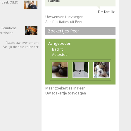
Familie
nbeek (NLD)
De familie
Uw wensen toevoegen
Alle felicitaties uit Peer
 Seuntiëns
Zoekertjes Peer
ectrische
Plaats uw evenement
Aangeboden
Bekijk de hele kalender
Badlift
Autostoel
Meer zoekertjes in Peer
Uw zoekertje toevoegen