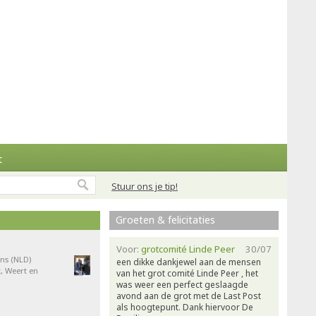
t
Stuur ons je tip!
Groeten & felicitaties
Voor:
grotcomité Linde Peer
30/07
ns (NLD)
een dikke dankjewel aan de mensen
, Weert en
van het grot comité Linde Peer , het
was weer een perfect geslaagde
avond aan de grot met de Last Post
als hoogtepunt. Dank hiervoor De