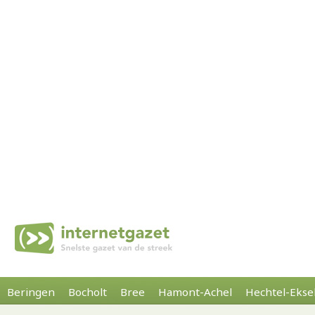
Beringen
Bocholt
Bree
Hamont-Achel
Hechtel-Ekse