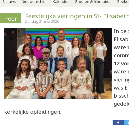
Nieuws
Nieuwsarchief
Kalender
Groeten & felicitaties
Zoeker
Feestelijke vieringen in St- Elisabet
Peer
Zondag 31 mei 2026
In de 
Elisa
waren
comm
12 vo
waren
vieri
was E.
bissc
gedel
kerkelijke opleidingen.