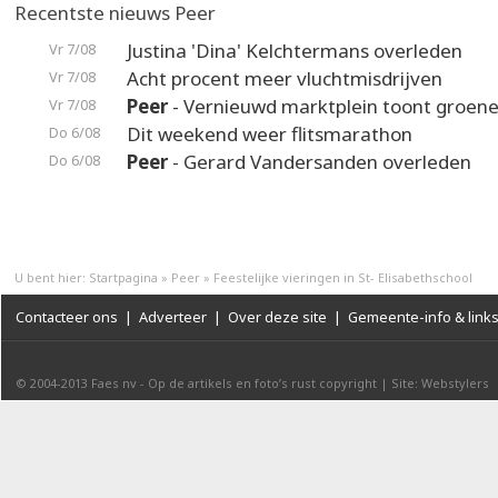
Recentste nieuws Peer
Justina 'Dina' Kelchtermans overleden
Vr 7/08
Acht procent meer vluchtmisdrijven
Vr 7/08
Peer
- Vernieuwd marktplein toont groene
Vr 7/08
Dit weekend weer flitsmarathon
Do 6/08
Peer
- Gerard Vandersanden overleden
Do 6/08
U bent hier:
Startpagina
»
Peer
»
Feestelijke vieringen in St- Elisabethschool
Contacteer ons
|
Adverteer
|
Over deze site
|
Gemeente-info & link
© 2004-2013
Faes nv
-
Op de artikels en foto’s rust copyright
|
Site: Webstylers