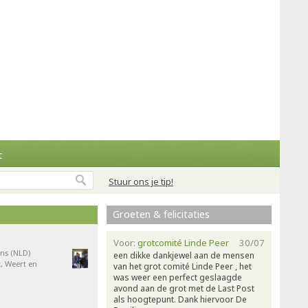
t
Stuur ons je tip!
Groeten & felicitaties
Voor:
grotcomité Linde Peer
30/07
ns (NLD)
een dikke dankjewel aan de mensen
, Weert en
van het grot comité Linde Peer , het
was weer een perfect geslaagde
avond aan de grot met de Last Post
als hoogtepunt. Dank hiervoor De