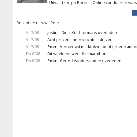
Uitvaartzorg in Bocholt. Online condoleren via
Recentste nieuws Peer
Vr 7/08
Justina 'Dina' Kelchtermans overleden
Vr 7/08
Acht procent meer vluchtmisdrijven
Vr 7/08
Peer
- Vernieuwd marktplein toont groene ambit
Do 6/08
Dit weekend weer flitsmarathon
Do 6/08
Peer
- Gerard Vandersanden overleden