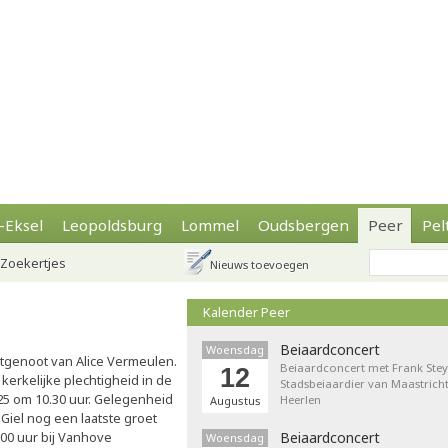
-Eksel
Leopoldsburg
Lommel
Oudsbergen
Peer
Pel
Zoekertjes
Nieuws toevoegen
Kalender Peer
Beiaardconcert
Woensdag
tgenoot van Alice Vermeulen.
Beiaardconcert met Frank Stey
12
 kerkelijke plechtigheid in de
Stadsbeiaardier van Maastricht
25 om 10.30 uur. Gelegenheid
Heerlen
Augustus
 Giel nog een laatste groet
.00 uur bij Vanhove
Beiaardconcert
Woensdag