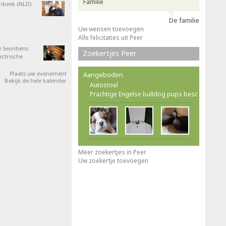
Familie
nbeek (NLD)
De familie
Uw wensen toevoegen
Alle felicitaties uit Peer
 Seuntiëns
Zoekertjes Peer
ectrische
Plaats uw evenement
Aangeboden
Bekijk de hele kalender
Autostoel
Prachtige Engelse bulldog pups besc
Meer zoekertjes in Peer
Uw zoekertje toevoegen