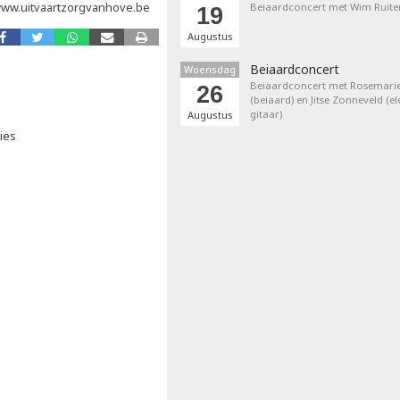
 www.uitvaartzorgvanhove.be
Beiaardconcert met Wim Ruite
19
Augustus
Beiaardconcert
Woensdag
Beiaardconcert met Rosemarie
26
(beiaard) en Jitse Zonneveld (el
gitaar)
Augustus
ies