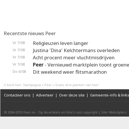
Recentste nieuws Peer
Religieuzen leven langer
Vr 7/08
Justina 'Dina' Kelchtermans overleden
Vr 7/08
Acht procent meer vluchtmisdrijven
Vr 7/08
Peer
- Vernieuwd marktplein toont groene
Vr 7/08
Dit weekend weer flitsmarathon
Do 6/08
U bent hier:
Startpagina
»
Peer
»
Gratis drie planten 'van hier'
Contacteer ons
|
Adverteer
|
Over deze site
|
Gemeente-info & link
© 2004-2013
Faes nv
-
Op de artikels en foto’s rust copyright
|
Site: Webstylers