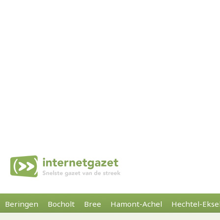
Beringen
Bocholt
Bree
Hamont-Achel
Hechtel-Ekse