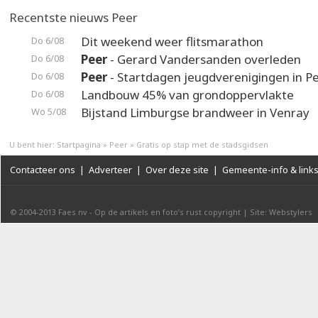
Recentste nieuws Peer
Dit weekend weer flitsmarathon
Do 6/08
Peer
- Gerard Vandersanden overleden
Do 6/08
Peer
- Startdagen jeugdverenigingen in P
Do 6/08
Landbouw 45% van grondoppervlakte
Do 6/08
Bijstand Limburgse brandweer in Venray
Wo 5/08
U bent hier:
Startpagina
»
Peer
»
Gratis op stap met de stadsgidsen
Contacteer ons
|
Adverteer
|
Over deze site
|
Gemeente-info & link
© 2004-2013
Faes nv
-
Op de artikels en foto’s rust copyright
|
Site: Webstylers