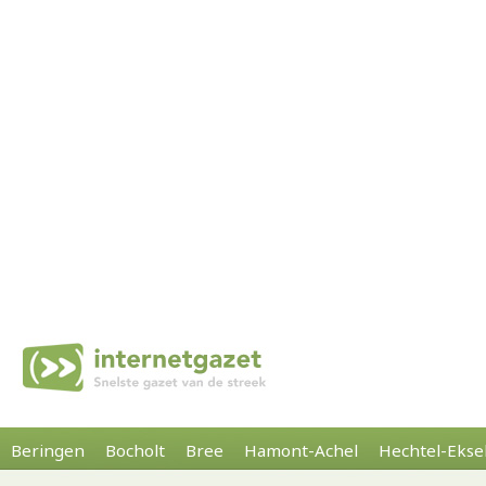
Beringen
Bocholt
Bree
Hamont-Achel
Hechtel-Ekse