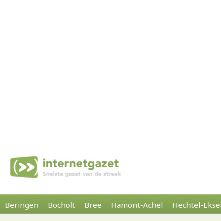
Beringen
Bocholt
Bree
Hamont-Achel
Hechtel-Ekse