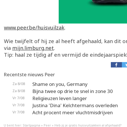
www.peer.be/huisvuilzak
.
Wie twijfelt of hij ze al heeft afgehaald, kan dit o
via
mijn.limburg.net
.
Tip: haal ze tijdig af en vermijd de eindejaarspiek
Recentste nieuws Peer
Shame on you, Germany
Za 8/08
Bijna twee op drie te snel in zone 30
Za 8/08
Religieuzen leven langer
Vr 7/08
Justina 'Dina' Kelchtermans overleden
Vr 7/08
Acht procent meer vluchtmisdrijven
Vr 7/08
U bent hier:
Startpagina
»
Peer
»
Heb jij je gratis huisvuilzakken al afgehaald?