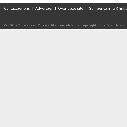
Contacteer ons
|
Adverteer
|
Over deze site
|
Gemeente-info & link
© 2004-2013
Faes nv
-
Op de artikels en foto’s rust copyright
|
Site: Webstylers