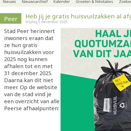
Nieuws
Nieuwsarchief
Kalender
Groeten & felicitaties
Zoeker
Heb jij je gratis huisvuilzakken al a
Peer
Vrijdag 5 december 2025
Stad Peer herinnert
inwoners eraan dat
ze hun gratis
huisvuilzakken voor
2025 nog kunnen
afhalen tot en met
31 december 2025.
Daarna kan dit niet
meer. Op de website
van de stad vind je
een overzicht van alle
Peerse afhaalpunten: