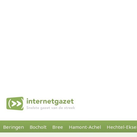
Beringen
Bocholt
Bree
Hamont-Achel
Hechtel-Ekse