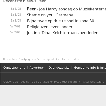
Recentste nieuws Peer
Peer
- Joe Hardy zondag op Muziekenterr
Za 8/08
Shame on you, Germany
Za 8/08
Bijna twee op drie te snel in zone 30
Za 8/08
Religieuzen leven langer
Vr 7/08
Justina 'Dina' Kelchtermans overleden
Vr 7/08
U bent hier:
Startpagina
»
Peer
»
Hippoliet Vrolix overleden
Contacteer ons
|
Adverteer
|
Over deze site
|
Gemeente-info & link
© 2004-2013
Faes nv
-
Op de artikels en foto’s rust copyright
|
Site: Webstylers