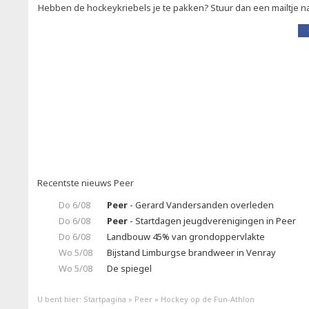
Hebben de hockeykriebels je te pakken? Stuur dan een mailtje na
Recentste nieuws Peer
Do 6/08
Peer
- Gerard Vandersanden overleden
Do 6/08
Peer
- Startdagen jeugdverenigingen in Peer
Do 6/08
Landbouw 45% van grondoppervlakte
Wo 5/08
Bijstand Limburgse brandweer in Venray
Wo 5/08
De spiegel
U bent hier:
Startpagina
»
Peer
»
Hockey op de Fun-Athlon