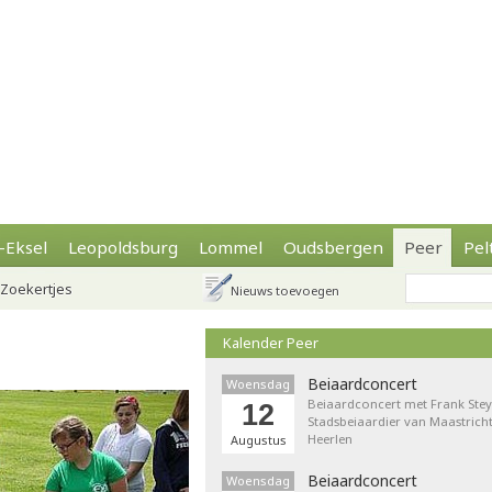
-Eksel
Leopoldsburg
Lommel
Oudsbergen
Peer
Pel
Zoekertjes
Nieuws toevoegen
Kalender Peer
Beiaardconcert
Woensdag
Beiaardconcert met Frank Stey
12
Stadsbeiaardier van Maastricht
Heerlen
Augustus
Beiaardconcert
Woensdag