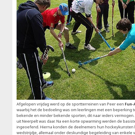
Afgelopen vrijdag werd op de sportterreinen van Peer een
Fun-
waarbij het de bedoeling was om leerlingen met een beperking te
bekende en minder bekende sporten, dit naar ieders vermogen
uit Neerpelt was daar. Na een korte opwarming werden de basis
ingeoefend. Hierna konden de deelnemers hun hockeykunsten la
wedstrijdje, allemaal onder deskundige begeleiding van enkele vri