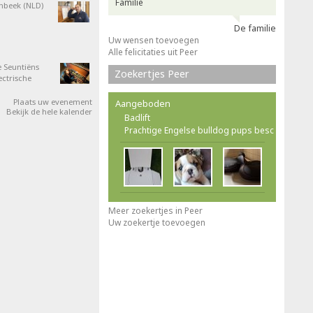
Familie
nbeek (NLD)
De familie
Uw wensen toevoegen
Alle felicitaties uit Peer
 Seuntiëns
Zoekertjes Peer
ectrische
Plaats uw evenement
Aangeboden
Bekijk de hele kalender
Badlift
Prachtige Engelse bulldog pups besc
Meer zoekertjes in Peer
Uw zoekertje toevoegen