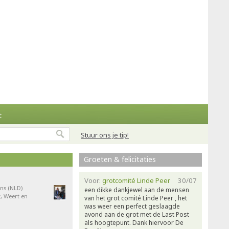
t
Stuur ons je tip!
Groeten & felicitaties
Voor:
grotcomité Linde Peer
30/07
ns (NLD)
een dikke dankjewel aan de mensen
, Weert en
van het grot comité Linde Peer , het
was weer een perfect geslaagde
avond aan de grot met de Last Post
als hoogtepunt. Dank hiervoor De