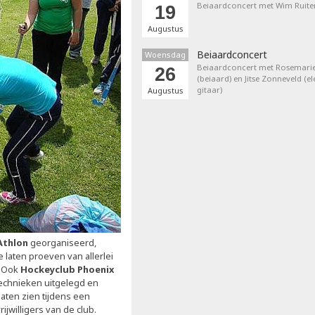
Beiaardconcert met Wim Ruite
19
Augustus
Beiaardconcert
Woensdag
Beiaardconcert met Rosemarie
26
(beiaard) en Jitse Zonneveld (el
gitaar)
Augustus
Athlon
georganiseerd,
 laten proeven van allerlei
. Ook
Hockeyclub Phoenix
technieken uitgelegd en
ten zien tijdens een
jwilligers van de club.