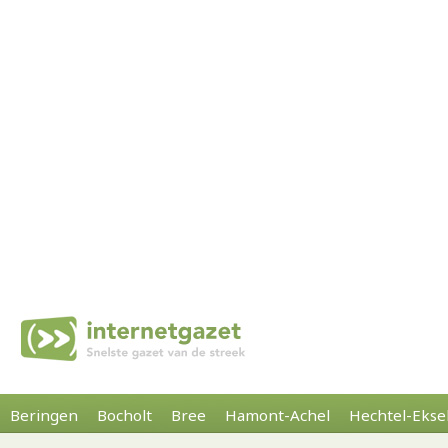
Beringen
Bocholt
Bree
Hamont-Achel
Hechtel-Ekse