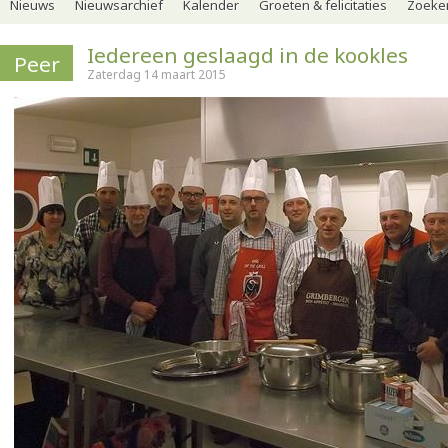
Nieuws
Nieuwsarchief
Kalender
Groeten & felicitaties
Zoeker
Iedereen geslaagd in de kookles
Peer
Zaterdag 14 maart 2015