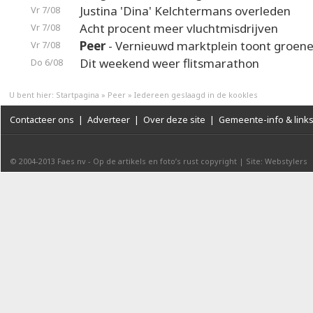
Justina 'Dina' Kelchtermans overleden
Vr 7/08
Acht procent meer vluchtmisdrijven
Vr 7/08
Peer
- Vernieuwd marktplein toont groene
Vr 7/08
Dit weekend weer flitsmarathon
Do 6/08
U bent hier:
Startpagina
»
Peer
»
Iedereen geslaagd in de kookles
Contacteer ons
|
Adverteer
|
Over deze site
|
Gemeente-info & link
© 2004-2013
Faes nv
-
Op de artikels en foto’s rust copyright
|
Site: Webstylers