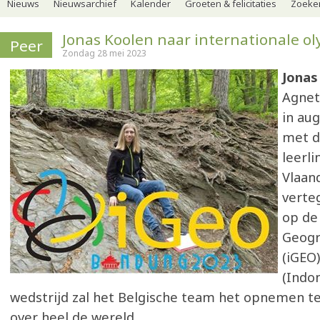
Nieuws
Nieuwsarchief
Kalender
Groeten & felicitaties
Zoeker
Jonas Koolen naar internationale o
Peer
Zondag 28 mei 2023
Jonas
Agnet
in au
met d
leerli
Vlaan
verte
op de
Geogr
(iGEO
(Indon
wedstrijd zal het Belgische team het opnemen t
over heel de wereld.