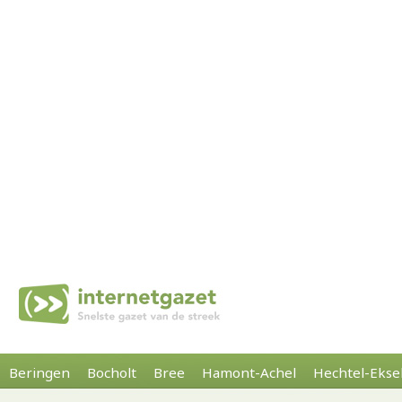
Beringen
Bocholt
Bree
Hamont-Achel
Hechtel-Ekse