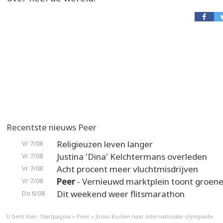
Recentste nieuws Peer
Religieuzen leven langer
Vr 7/08
Justina 'Dina' Kelchtermans overleden
Vr 7/08
Acht procent meer vluchtmisdrijven
Vr 7/08
Peer
- Vernieuwd marktplein toont groene
Vr 7/08
Dit weekend weer flitsmarathon
Do 6/08
U bent hier:
Startpagina
»
Peer
»
Jonas Koolen naar internationale olympiade