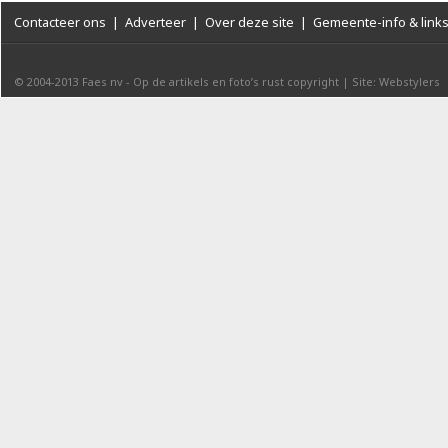
Contacteer ons
|
Adverteer
|
Over deze site
|
Gemeente-info & link
© 2004-2013
Faes nv
-
Op de artikels en foto’s rust copyright
|
Site: Webstylers