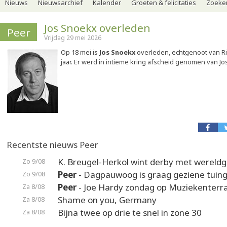
Nieuws
Nieuwsarchief
Kalender
Groeten & felicitaties
Zoeker
Jos Snoekx overleden
Peer
Vrijdag 29 mei 2026
Op 18 mei is
Jos Snoekx
overleden, echtgenoot van Ri
jaar. Er werd in intieme kring afscheid genomen van Jo
Recentste nieuws Peer
K. Breugel-Herkol wint derby met wereldg
Zo 9/08
Peer
- Dagpauwoog is graag geziene tuin
Zo 9/08
Peer
- Joe Hardy zondag op Muziekenterr
Za 8/08
Shame on you, Germany
Za 8/08
Bijna twee op drie te snel in zone 30
Za 8/08