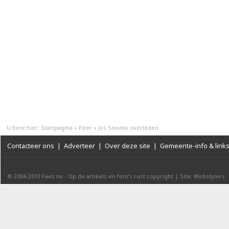
U bent hier:
Startpagina
»
Peer
»
Jos Snoekx overleden
Contacteer ons
|
Adverteer
|
Over deze site
|
Gemeente-info & link
© 2004-2013
Faes nv
-
Op de artikels en foto’s rust copyright
|
Site: Webstylers