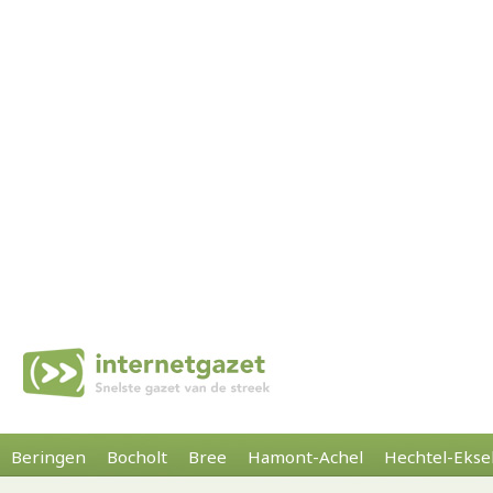
Beringen
Bocholt
Bree
Hamont-Achel
Hechtel-Ekse