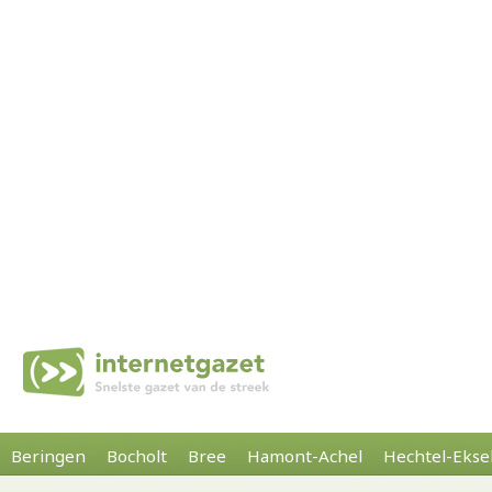
Beringen
Bocholt
Bree
Hamont-Achel
Hechtel-Ekse