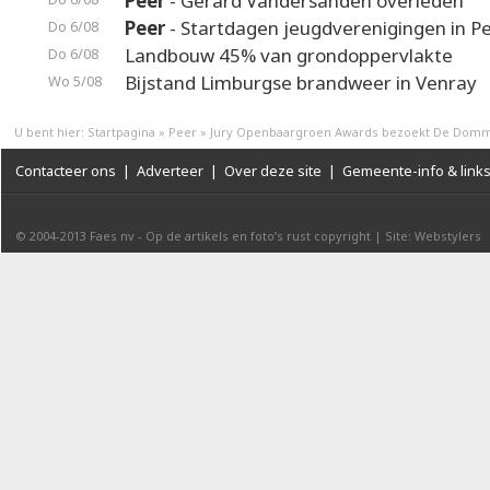
Peer
- Gerard Vandersanden overleden
Peer
- Startdagen jeugdverenigingen in P
Do 6/08
Landbouw 45% van grondoppervlakte
Do 6/08
Bijstand Limburgse brandweer in Venray
Wo 5/08
U bent hier:
Startpagina
»
Peer
»
Jury Openbaargroen Awards bezoekt De Dom
Contacteer ons
|
Adverteer
|
Over deze site
|
Gemeente-info & link
© 2004-2013
Faes nv
-
Op de artikels en foto’s rust copyright
|
Site: Webstylers