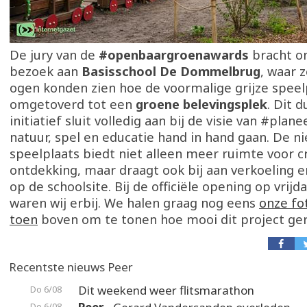
De jury van de
#openbaargroenawards
bracht o
bezoek aan
Basisschool De Dommelbrug
, waar 
ogen konden zien hoe de voormalige grijze speel
omgetoverd tot een
groene belevingsplek
. Dit 
initiatief sluit volledig aan bij de visie van #plan
natuur, spel en educatie hand in hand gaan. De n
speelplaats biedt niet alleen meer ruimte voor c
ontdekking, maar draagt ook bij aan verkoeling en
op de schoolsite. Bij de officiële opening op vrijda
waren wij erbij. We halen graag nog eens
onze fo
toen
boven om te tonen hoe mooi dit project ger
Recentste nieuws Peer
Dit weekend weer flitsmarathon
Do 6/08
Do 6/08