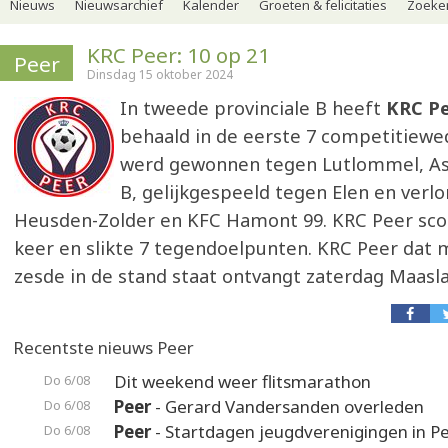
Nieuws
Nieuwsarchief
Kalender
Groeten & felicitaties
Zoeker
KRC Peer: 10 op 21
Peer
Dinsdag 15 oktober 2024
In tweede provinciale B heeft
KRC P
behaald in de eerste 7 competitiewed
werd gewonnen tegen Lutlommel, As
B, gelijkgespeeld tegen Elen en verlo
Heusden-Zolder en KFC Hamont 99. KRC Peer scoo
keer en slikte 7 tegendoelpunten. KRC Peer dat
zesde in de stand staat ontvangt zaterdag Maasl
Recentste nieuws Peer
Dit weekend weer flitsmarathon
Do 6/08
Peer
- Gerard Vandersanden overleden
Do 6/08
Peer
- Startdagen jeugdverenigingen in P
Do 6/08