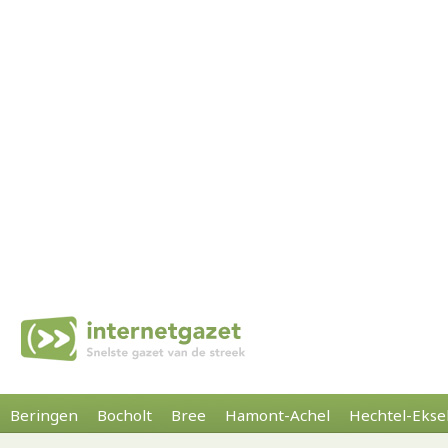
Beringen
Bocholt
Bree
Hamont-Achel
Hechtel-Ekse