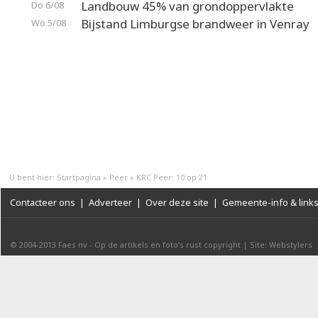
Landbouw 45% van grondoppervlakte
Do 6/08
Bijstand Limburgse brandweer in Venray
Wo 5/08
U bent hier:
Startpagina
»
Peer
»
KRC Peer: 10 op 21
Contacteer ons
|
Adverteer
|
Over deze site
|
Gemeente-info & link
© 2004-2013
Faes nv
-
Op de artikels en foto’s rust copyright
|
Site: Webstylers