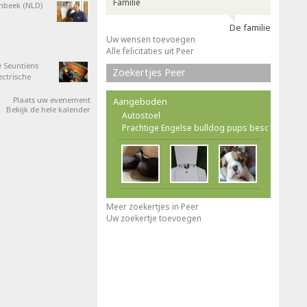
Familie
nbeek (NLD)
De familie
Uw wensen toevoegen
Alle felicitaties uit Peer
 Seuntiëns
Zoekertjes Peer
ectrische
Plaats uw evenement
Aangeboden
Bekijk de hele kalender
Autostoel
Prachtige Engelse bulldog pups besc
Meer zoekertjes in Peer
Uw zoekertje toevoegen