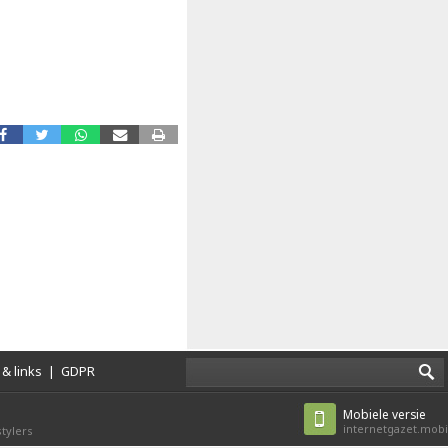
& links
|
GDPR
Mobiele versie
internetgazet.mobi
tylers