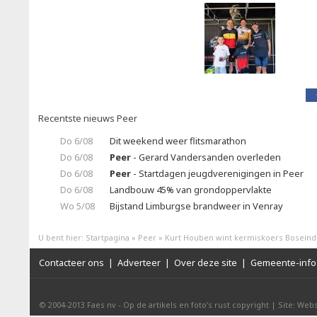
Recentste nieuws Peer
Do 6/08
Dit weekend weer flitsmarathon
Do 6/08
Peer
- Gerard Vandersanden overleden
Do 6/08
Peer
- Startdagen jeugdverenigingen in Peer
Do 6/08
Landbouw 45% van grondoppervlakte
Wo 5/08
Bijstand Limburgse brandweer in Venray
U bent hier:
Startpagina
»
Peer
»
Kurt Houben wint kermiskoers Boseind
Contacteer ons
|
Adverteer
|
Over deze site
|
Gemeente-info 
© 2004-2013
Faes nv
-
Op de artikels en foto’s rust copyright
|
Site: Webs