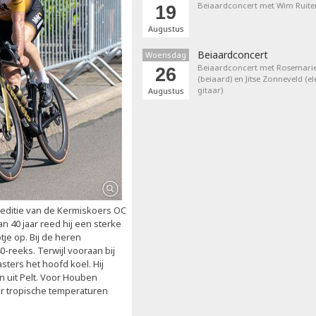
Beiaardconcert met Wim Ruite
19
Augustus
Beiaardconcert
Woensdag
Beiaardconcert met Rosemarie
26
(beiaard) en Jitse Zonneveld (el
gitaar)
Augustus
 editie van de Kermiskoers OC
n 40 jaar reed hij een sterke
tje op. Bij de heren
0-reeks. Terwijl vooraan bij
ters het hoofd koel. Hij
en uit Pelt. Voor Houben
r tropische temperaturen