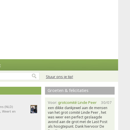
t
Stuur ons je tip!
Groeten & felicitaties
Voor:
grotcomité Linde Peer
30/07
ns (NLD)
een dikke dankjewel aan de mensen
, Weert en
van het grot comité Linde Peer , het
was weer een perfect geslaagde
avond aan de grot met de Last Post
als hoogtepunt. Dank hiervoor De