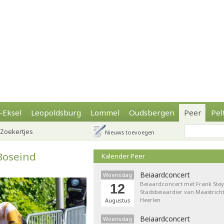
-Eksel
Leopoldsburg
Lommel
Oudsbergen
Peer
Pel
Zoekertjes
Nieuws toevoegen
Boseind
Kalender Peer
Beiaardconcert
Woensdag
Beiaardconcert met Frank Stey
12
Stadsbeiaardier van Maastricht
Heerlen
Augustus
Beiaardconcert
Woensdag