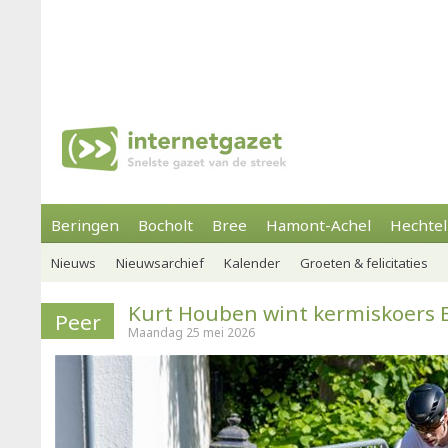
Beringen
Bocholt
Bree
Hamont-Achel
Hechtel
Nieuws
Nieuwsarchief
Kalender
Groeten & felicitaties
Kurt Houben wint kermiskoers 
Peer
Maandag 25 mei 2026