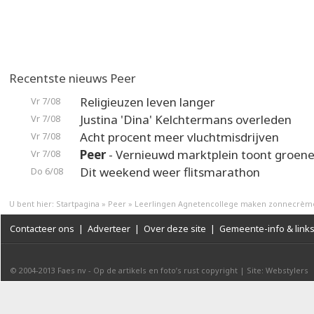
Recentste nieuws Peer
Religieuzen leven langer
Vr 7/08
Justina 'Dina' Kelchtermans overleden
Vr 7/08
Acht procent meer vluchtmisdrijven
Vr 7/08
Peer
- Vernieuwd marktplein toont groene
Vr 7/08
Dit weekend weer flitsmarathon
Do 6/08
U bent hier:
Startpagina
»
Peer
»
Leerlingen Agnetencollege maken zonnecrèm
Contacteer ons
|
Adverteer
|
Over deze site
|
Gemeente-info & link
© 2004-2013
Faes nv
-
Op de artikels en foto’s rust copyright
|
Site: Webstylers