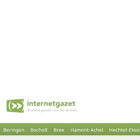
Beringen
Bocholt
Bree
Hamont-Achel
Hechtel-Ekse