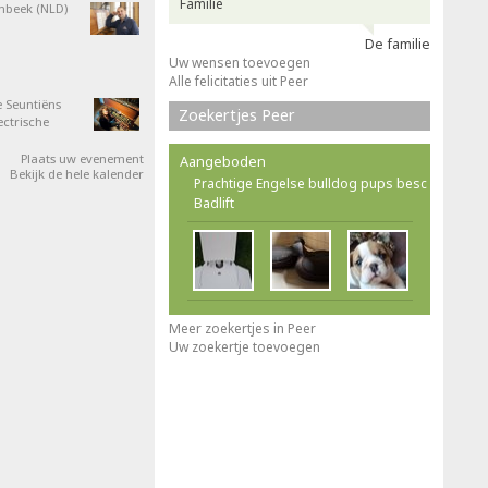
Familie
nbeek (NLD)
De familie
Uw wensen toevoegen
Alle felicitaties uit Peer
 Seuntiëns
Zoekertjes Peer
ectrische
Plaats uw evenement
Aangeboden
Bekijk de hele kalender
Prachtige Engelse bulldog pups besc
Badlift
Meer zoekertjes in Peer
Uw zoekertje toevoegen