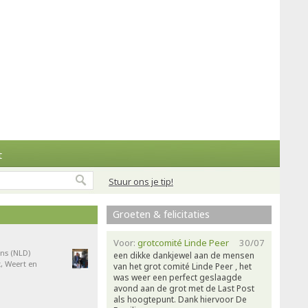
t
Stuur ons je tip!
Groeten & felicitaties
Voor:
grotcomité Linde Peer
30/07
ns (NLD)
een dikke dankjewel aan de mensen
, Weert en
van het grot comité Linde Peer , het
was weer een perfect geslaagde
avond aan de grot met de Last Post
als hoogtepunt. Dank hiervoor De