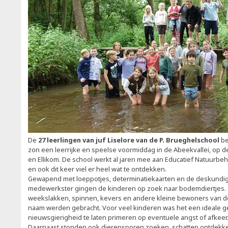
De
27 leerlingen van juf Liselore van de P. Brueghelschool
be
zon een leerrijke en speelse voormiddag in de Abeekvallei, op 
en Ellikom. De school werkt al jaren mee aan Educatief Natuurbeh
en ook dit keer viel er heel wat te ontdekken.
Gewapend met loeppotjes, determinatiekaarten en de deskundig
medewerkster gingen de kinderen op zoek naar bodemdiertjes.
weekslakken, spinnen, kevers en andere kleine bewoners van de
naam werden gebracht. Voor veel kinderen was het een ideale 
nieuwsgierigheid te laten primeren op eventuele angst of afkeer
Daarnaast stonden ook dierensporen zoeken, schatten ontdekken