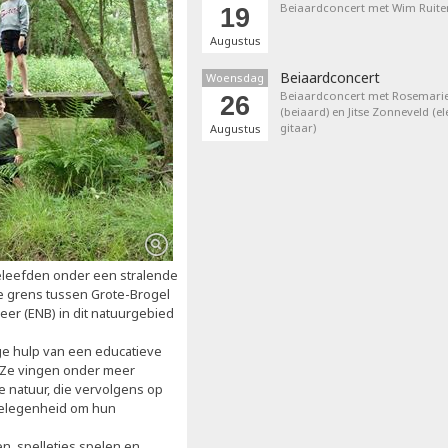
Beiaardconcert met Wim Ruite
19
Augustus
Beiaardconcert
Woensdag
Beiaardconcert met Rosemarie
26
(beiaard) en Jitse Zonneveld (el
gitaar)
Augustus
leefden onder een stralende
de grens tussen Grote-Brogel
eer (ENB) in dit natuurgebied
e hulp van een educatieve
 Ze vingen onder meer
 natuur, die vervolgens op
gelegenheid om hun
.
, spelletjes spelen en