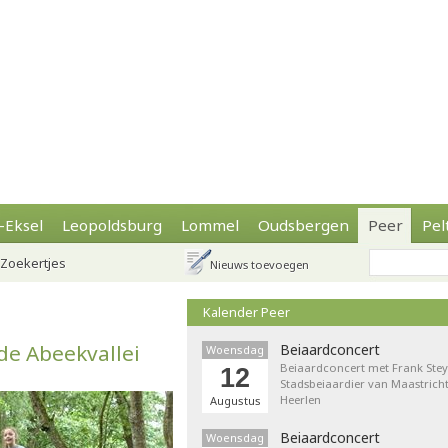
-Eksel
Leopoldsburg
Lommel
Oudsbergen
Peer
Pel
Zoekertjes
Nieuws toevoegen
Kalender Peer
de Abeekvallei
Beiaardconcert
Woensdag
Beiaardconcert met Frank Stey
12
Stadsbeiaardier van Maastricht
Heerlen
Augustus
Beiaardconcert
Woensdag