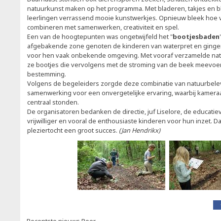
natuurkunst maken op het programma. Met bladeren, takjes en 
leerlingen verrassend mooie kunstwerkjes. Opnieuw bleek hoe v
combineren met samenwerken, creativiteit en spel.
Een van de hoogtepunten was ongetwijfeld het "
bootjesbaden
afgebakende zone genoten de kinderen van waterpret en ginge
voor hen vaak onbekende omgeving. Met vooraf verzamelde natu
ze bootjes die vervolgens met de stroming van de beek meevo
bestemming.
Volgens de begeleiders zorgde deze combinatie van natuurbelev
samenwerking voor een onvergetelijke ervaring, waarbij kamer
centraal stonden.
De organisatoren bedanken de directie, juf Liselore, de educati
vrijwilliger en vooral de enthousiaste kinderen voor hun inzet. D
pleziertocht een groot succes.
(Jan Hendrikx)