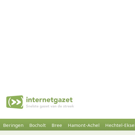
Beringen
Bocholt
Bree
Hamont-Achel
Hechtel-Ekse