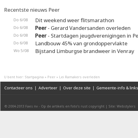
Recentste nieuws Peer
Dit weekend weer flitsmarathon
Do 6/08
Peer
- Gerard Vandersanden overleden
Do 6/08
Peer
- Startdagen jeugdverenigingen in P
Do 6/08
Landbouw 45% van grondoppervlakte
Do 6/08
Bijstand Limburgse brandweer in Venray
Wo 5/08
U bent hier:
Startpagina
»
Peer
»
Lei Ramakers overleden
Contacteer ons
|
Adverteer
|
Over deze site
|
Gemeente-info & link
© 2004-2013
Faes nv
-
Op de artikels en foto’s rust copyright
|
Site: Webstylers