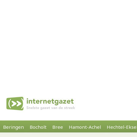
Beringen
Bocholt
Bree
Hamont-Achel
Hechtel-Ekse