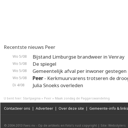
Recentste nieuws Peer
Bijstand Limburgse brandweer in Venray
Wo 5/08
De spiegel
Wo 5/08
Gemeentelijk afval per inwoner gestegen
Wo 5/08
Peer
- Kerkmuurvarens trotseren de droo
Wo 5/08
Julia Snoeks overleden
Di 4/08
U bent hier:
Startpagina
»
Peer
»
Maak zondag de Paggerswandeling
Contacteer ons
|
Adverteer
|
Over deze site
|
Gemeente-info & link
© 2004-2013
Faes nv
-
Op de artikels en foto’s rust copyright
|
Site: Webstylers