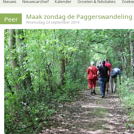
Nieuws
Nieuwsarchief
Kalender
Groeten & felicitaties
Zoeker
Maak zondag de Paggerswandeling
Peer
Woensdag 24 september 2014