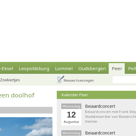
-Eksel
Leopoldsburg
Lommel
Oudsbergen
Peer
Pel
Zoekertjes
Nieuws toevoegen
een doolhof
Kalender Peer
Beiaardconcert
Woensdag
Beiaardconcert met Frank Stey
12
Stadsbeiaardier van Maastricht
Heerlen
Augustus
Beiaardconcert
Woensdag