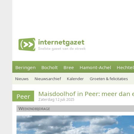
Beringen
Bocholt
Bree
Hamont-Achel
Hechtel
Nieuws
Nieuwsarchief
Kalender
Groeten & felicitaties
Maisdoolhof in Peer: meer dan 
Peer
Zaterdag 12 juli 2025
Weekendbijdrage