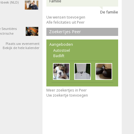
Familie
nbeek (NLD)
De familie
Uw wensen toevoegen
Alle felicitaties uit Peer
 Seuntiëns
Zoekertjes Peer
ectrische
Plaats uw evenement
Aangeboden
Bekijk de hele kalender
Autostoel
Badlift
Meer zoekertjes in Peer
Uw zoekertje toevoegen