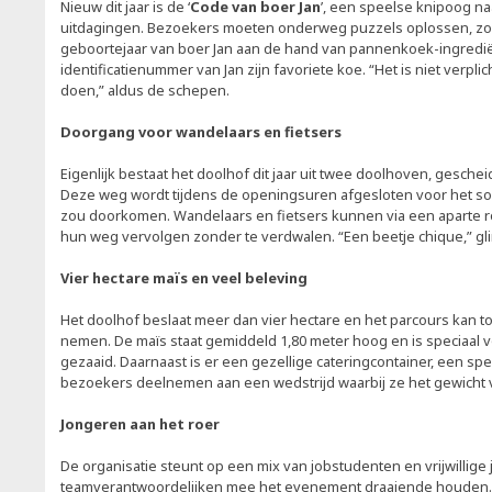
Nieuw dit jaar is de ‘
Code van boer Jan
’, een speelse knipoog n
uitdagingen. Bezoekers moeten onderweg puzzels oplossen, zoa
geboortejaar van boer Jan aan de hand van pannenkoek-ingredië
identificatienummer van Jan zijn favoriete koe. “Het is niet verpli
doen,” aldus de schepen.
Doorgang voor wandelaars en fietsers
Eigenlijk bestaat het doolhof dit jaar uit twee doolhoven, gesc
Deze weg wordt tijdens de openingsuren afgesloten voor het so
zou doorkomen. Wandelaars en fietsers kunnen via een aparte r
hun weg vervolgen zonder te verdwalen. “Een beetje chique,” gli
Vier hectare maïs en veel beleving
Het doolhof beslaat meer dan vier hectare en het parcours kan to
nemen. De maïs staat gemiddeld 1,80 meter hoog en is speciaal v
gezaaid. Daarnaast is er een gezellige cateringcontainer, een s
bezoekers deelnemen aan een wedstrijd waarbij ze het gewicht
Jongeren aan het roer
De organisatie steunt op een mix van jobstudenten en vrijwillige 
teamverantwoordelijken mee het evenement draaiende houden. “