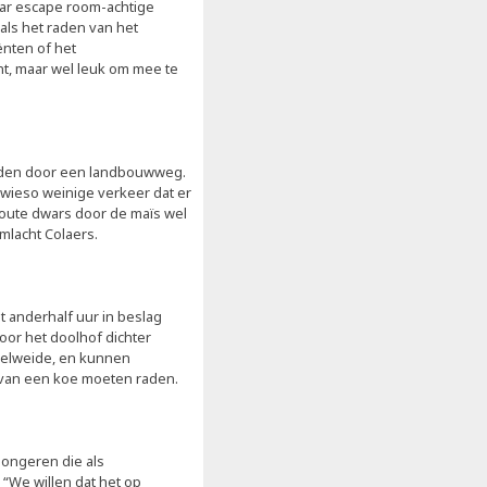
aar escape room-achtige
ls het raden van het
nten of het
cht, maar wel leuk om mee te
heiden door een landbouwweg.
wieso weinige verkeer dat er
oute dwars door de maïs wel
mlacht Colaers.
t anderhalf uur in beslag
oor het doolhof dichter
peelweide, en kunnen
 van een koe moeten raden.
jongeren die als
We willen dat het op