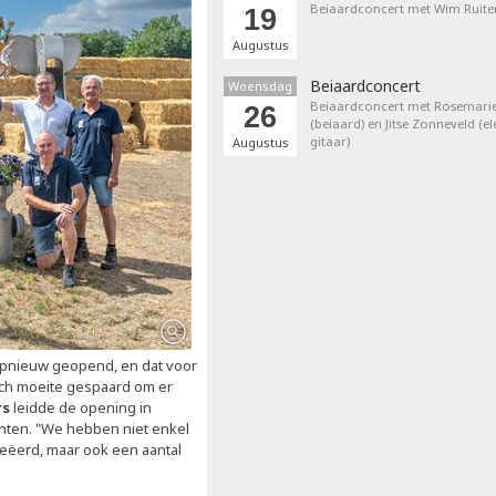
Beiaardconcert met Wim Ruite
19
Augustus
Beiaardconcert
Woensdag
Beiaardconcert met Rosemarie
26
(beiaard) en Jitse Zonneveld (el
gitaar)
Augustus
pnieuw geopend, en dat voor
ch moeite gespaard om er
rs
leidde de opening in
hten. "We hebben niet enkel
eëerd, maar ook een aantal