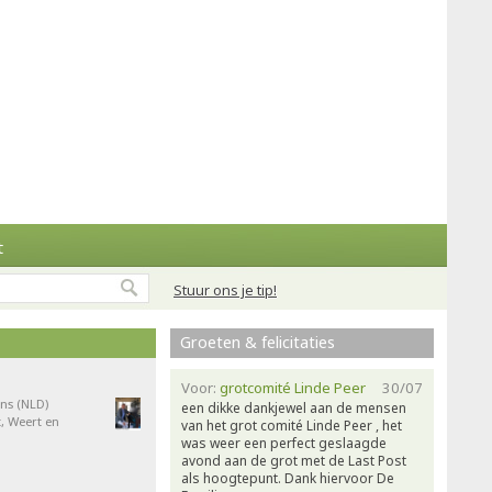
t
Stuur ons je tip!
Groeten & felicitaties
Voor:
grotcomité Linde Peer
30/07
ns (NLD)
een dikke dankjewel aan de mensen
, Weert en
van het grot comité Linde Peer , het
was weer een perfect geslaagde
avond aan de grot met de Last Post
als hoogtepunt. Dank hiervoor De