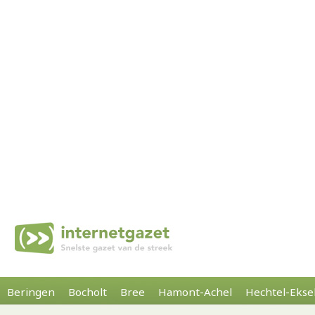
Beringen
Bocholt
Bree
Hamont-Achel
Hechtel-Ekse