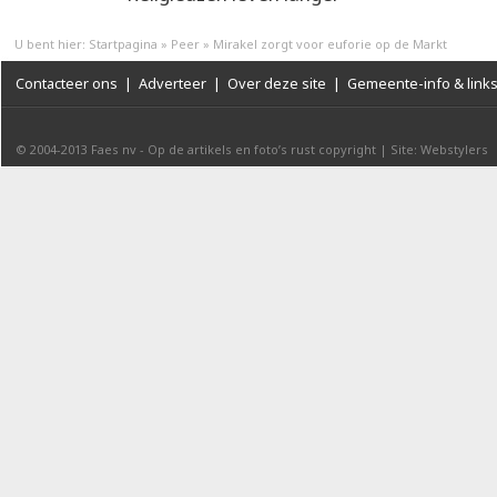
U bent hier:
Startpagina
»
Peer
»
Mirakel zorgt voor euforie op de Markt
Contacteer ons
|
Adverteer
|
Over deze site
|
Gemeente-info & link
© 2004-2013
Faes nv
-
Op de artikels en foto’s rust copyright
|
Site: Webstylers