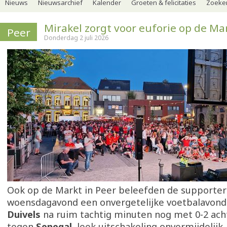
Nieuws
Nieuwsarchief
Kalender
Groeten & felicitaties
Zoeker
Mirakel zorgt voor euforie op de Ma
Peer
Donderdag 2 juli 2026
Ook op de Markt in Peer beleefden de supporter
woensdagavond een onvergetelijke voetbalavond
Duivels
na ruim tachtig minuten nog met 0-2 ac
tegen
Senegal
, leek uitschakeling onvermijdelijk