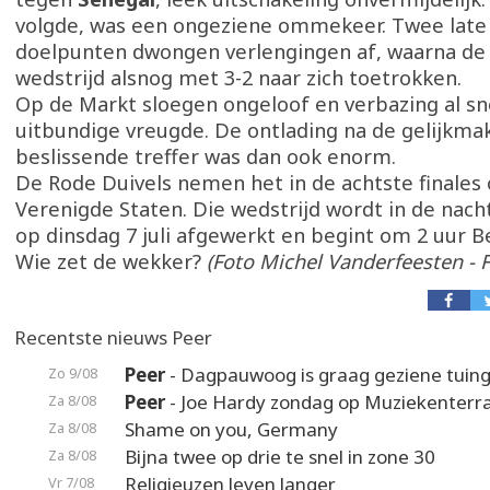
volgde, was een ongeziene ommekeer. Twee late
doelpunten dwongen verlengingen af, waarna de 
wedstrijd alsnog met 3-2 naar zich toetrokken.
Op de Markt sloegen ongeloof en verbazing al sn
uitbundige vreugde. De ontlading na de gelijkma
beslissende treffer was dan ook enorm.
De Rode Duivels nemen het in de achtste finales
Verenigde Staten. Die wedstrijd wordt in de nac
op dinsdag 7 juli afgewerkt en begint om 2 uur Be
Wie zet de wekker?
(Foto Michel Vanderfeesten -
Recentste nieuws Peer
Peer
- Dagpauwoog is graag geziene tuin
Zo 9/08
Peer
- Joe Hardy zondag op Muziekenterr
Za 8/08
Shame on you, Germany
Za 8/08
Bijna twee op drie te snel in zone 30
Za 8/08
Religieuzen leven langer
Vr 7/08