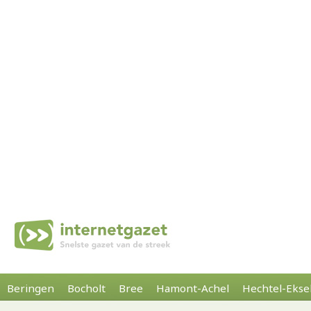
Beringen
Bocholt
Bree
Hamont-Achel
Hechtel-Ekse