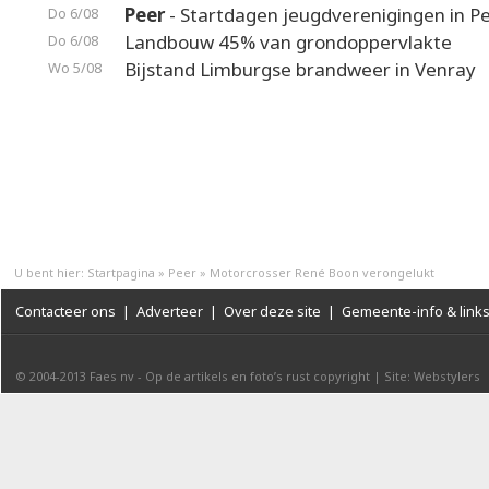
Peer
- Startdagen jeugdverenigingen in P
Do 6/08
Landbouw 45% van grondoppervlakte
Do 6/08
Bijstand Limburgse brandweer in Venray
Wo 5/08
U bent hier:
Startpagina
»
Peer
»
Motorcrosser René Boon verongelukt
Contacteer ons
|
Adverteer
|
Over deze site
|
Gemeente-info & link
© 2004-2013
Faes nv
-
Op de artikels en foto’s rust copyright
|
Site: Webstylers