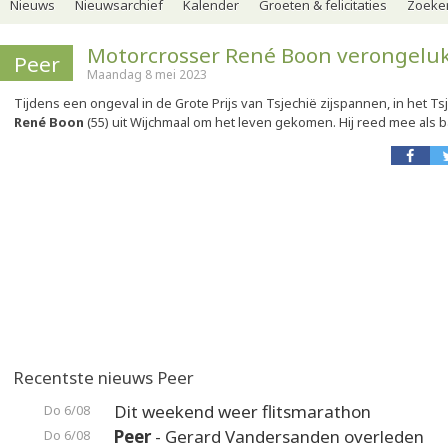
Nieuws
Nieuwsarchief
Kalender
Groeten & felicitaties
Zoeker
Motorcrosser René Boon verongelu
Peer
Maandag 8 mei 2023
Tijdens een ongeval in de Grote Prijs van Tsjechië zijspannen, in het Ts
René Boon
(55) uit Wijchmaal om het leven gekomen. Hij reed mee als b
Recentste nieuws Peer
Dit weekend weer flitsmarathon
Do 6/08
Peer
- Gerard Vandersanden overleden
Do 6/08