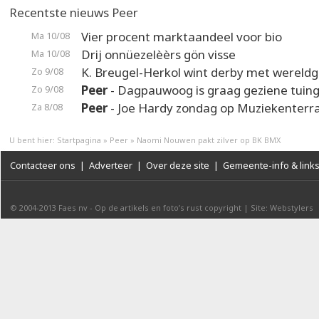
Recentste nieuws Peer
Vier procent marktaandeel voor bio
Ma 10/08
Drij onnüezelèèrs gön visse
Ma 10/08
K. Breugel-Herkol wint derby met wereldg
Zo 9/08
Peer
- Dagpauwoog is graag geziene tuin
Zo 9/08
Peer
- Joe Hardy zondag op Muziekenterr
Za 8/08
U bent hier:
Startpagina
»
Peer
»
Naomi Nouwen pakt zilver op BK BMX
Contacteer ons
|
Adverteer
|
Over deze site
|
Gemeente-info & link
© 2004-2013
Faes nv
-
Op de artikels en foto’s rust copyright
|
Site: Webstylers