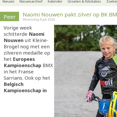
Nieuws
Nieuwsarchief
Kalender
Groeten & felicitaties
Zoeker
Naomi Nouwen pakt zilver op BK B
Peer
Woensdag 8 juli 2026
Vorige week
schitterde
Naomi
Nouwen
uit Kleine-
Brogel nog met een
zilveren medaille op
het
Europees
Kampioenschap
BMX
in het Franse
Sarrians. Ook op het
Belgisch
Kampioenschap in