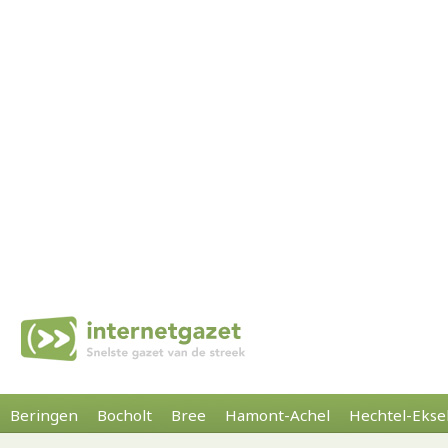
Beringen
Bocholt
Bree
Hamont-Achel
Hechtel-Ekse