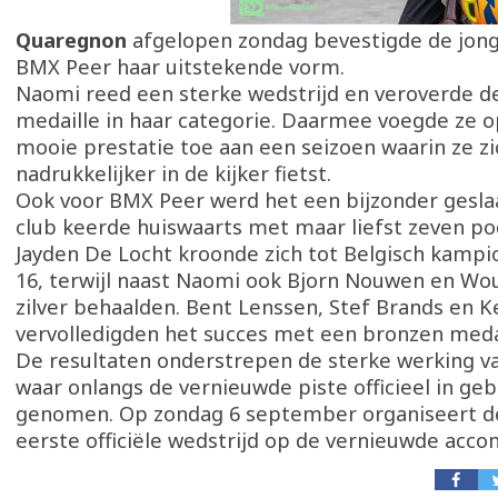
Quaregnon
afgelopen zondag bevestigde de jong
BMX Peer haar uitstekende vorm.
Naomi reed een sterke wedstrijd en veroverde de
medaille in haar categorie. Daarmee voegde ze 
mooie prestatie toe aan een seizoen waarin ze zi
nadrukkelijker in de kijker fietst.
Ook voor BMX Peer werd het een bijzonder gesla
club keerde huiswaarts met maar liefst zeven p
Jayden De Locht kroonde zich tot Belgisch kampi
16, terwijl naast Naomi ook Bjorn Nouwen en Wo
zilver behaalden. Bent Lenssen, Stef Brands en K
vervolledigden het succes met een bronzen medai
De resultaten onderstrepen de sterke werking 
waar onlangs de vernieuwde piste officieel in ge
genomen. Op zondag 6 september organiseert de
eerste officiële wedstrijd op de vernieuwde acc